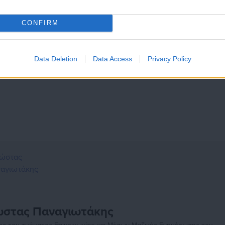
 χρήση της κάρτας προϋποθέτει smartphone με τεχνολογία NFC γι
CONFIRM
τρέπεται ανάκληση ή νέα υποβολή αίτησης. Το πρόγραμμα
δομών Τεχνολογίας και Έρευνας (ΕΔΥΤΕ Α.Ε. – GRNET)
, φορέα του
Data Deletion
Data Access
Privacy Policy
αι Τεχνητής Νοημοσύνης, και χρηματοδοτείται από το
Πρόγραμμ
στας Παναγιωτάκης