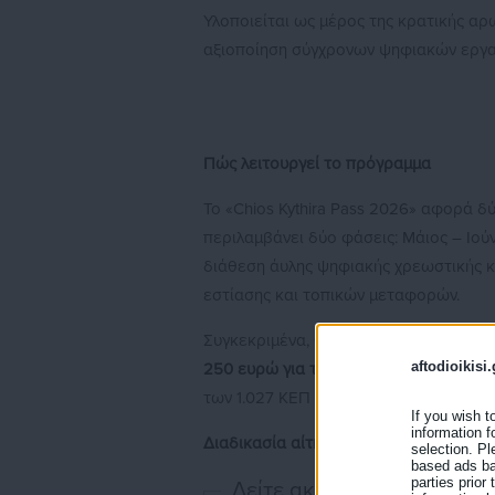
Υλοποιείται ως μέρος της κρατικής αρ
αξιοποίηση σύγχρονων ψηφιακών εργαλ
Πώς λειτουργεί το πρόγραμμα
Το «Chios Kythira Pass 2026» αφορά δ
περιλαμβάνει δύο φάσεις: Μάιος – Ιο
διάθεση άυλης ψηφιακής χρεωστικής κά
εστίασης και τοπικών μεταφορών.
Συγκεκριμένα, θα διατεθούν 3.000 κά
aftodioikisi.
250 ευρώ για τα Κύθηρα (1.800 ανά φά
των 1.027 ΚΕΠ σε όλη τη χώρα.
If you wish t
information f
Διαδικασία αίτησης
selection. Pl
based ads bas
parties prior
Δείτε ακόμη: