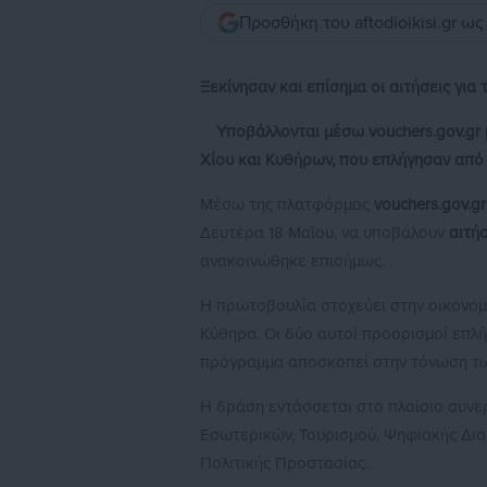
Προσθήκη του aftodioikisi.gr ω
Ξεκίνησαν και επίσημα οι αιτήσεις για
Υποβάλλονται μέσω vouchers.gov.gr μ
Χίου και Κυθήρων, που επλήγησαν από 
Μέσω της πλατφόρμας
vouchers.gov.gr
Δευτέρα 18 Μαΐου, να υποβάλουν
αιτή
ανακοινώθηκε επισήμως.
Η πρωτοβουλία στοχεύει στην οικονομι
Κύθηρα. Οι δύο αυτοί προορισμοί επλή
πρόγραμμα αποσκοπεί στην τόνωση τω
Η δράση εντάσσεται στο πλαίσιο συνε
Εσωτερικών, Τουρισμού, Ψηφιακής Διακ
Πολιτικής Προστασίας.