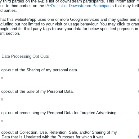
y third parties on the IAB’s list of downstream participants. This information
us to third parties on the
IAB’s List of Downstream Participants
that may furt
Pass»: Από σήμερα οι αιτήσεις για τα
rd parties.
υρώ
that this website/app uses one or more Google services and may gather and s
ncluding but not limited to your visit or usage behaviour. You may click to gra
ogle and its third-party tags to use your data for below specified purposes in
: "Κόπηκαν" δικαιούχοι λόγω
nt section.
ρίων
l Data Processing Opt Outs
o opt-out of the Sharing of my personal data.
In
ΡΑΦΗ NEWSLETTER
ε χρήση των προσωπικών κωδικών TaxisNet, καθώς και επιβεβαίω
o opt-out of the Sale of my Personal Data.
ιχεία αντλούνται αυτόματα μέσω του Κέντρου Διαλειτουργικότητας
ωθείτε πρώτοι για ειδήσεις και θέματα από το χώρο της Αυτοδιο
In
κών Συστημάτων και Ψηφιακής Διακυβέρνησης.
μόσιας διοίκησης, της εργασίας, της ασφάλισης αλλά και γενικότερ
ρότητας από την Ελλάδα και όλο τον κόσμο!
o opt-out of processing my Personal Data for Targeted Advertising.
λατφόρμα vouchers.gov.gr, καταχωρίζουν τα στοιχεία επικοινωνία
In
ήρωσε όνομα
υς μέσω υπερσυνδέσμου και κωδικού OTP. Στη συνέχεια, επιλέγουν
o opt-out of Collection, Use, Retention, Sale, and/or Sharing of my
μμετοχής, δηλώνουν υπεύθυνα ότι πληρούν τα κριτήρια και
 Data that Is Unrelated with the Purposes for which it was