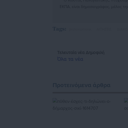
O Κώστας Παναγιωτάκης, πτυχιούχ
ΕΚΠΑ, είναι δημοσιογράφος, μέλος τη
ρεπορτάζ. Τα τελευταία χρόνια κα
http://www.l
Tags:
proteinomena,
ΑΙΤΗΣΕΙΣ,
ΔΙΑΚΟ
Τελευταία νέα
Δημοφιλή
Όλα τα νέα
Προτεινόμενα άρθρα