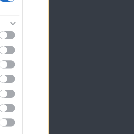
ση
ς
ου