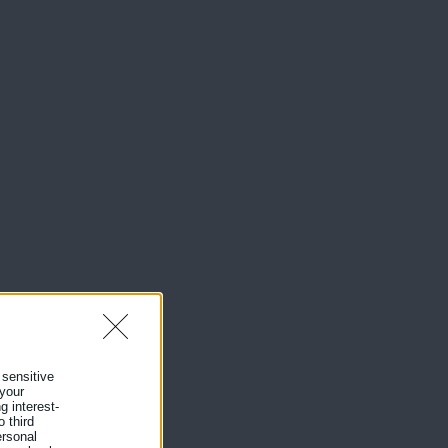
ων
 sensitive
 your
g interest-
 third
ersonal