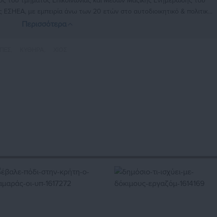
ος του τμήματος Επικοινωνίας και Μέσων Μαζικής Ενημέρωσης του
ς ΕΣΗΕΑ, με εμπειρία άνω των 20 ετών στο αυτοδιοικητικό & πολιτικό
τέχει θέσεις ευθύνης σε Μέσα τοπικής και πανελλαδικής εμβέλειας.
Περισσότερα
inkedin.com/in/kostas-panagiotakis-45333141b
ΠΕΣ,
ΚΥΘΗΡΑ,
ΧΙΟΣ