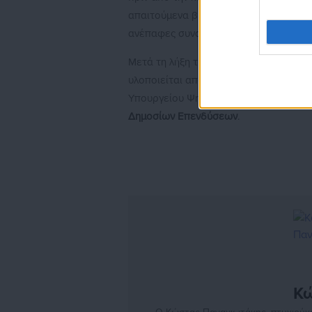
απαιτούμενα βήματα ενεργοποίησης. Η
ανέπαφες συναλλαγές.
Μετά τη λήξη της προθεσμίας, δεν επι
υλοποιείται από το
Εθνικό Δίκτυο Υπο
Υπουργείου Ψηφιακής Διακυβέρνησης κ
Δημοσίων Επενδύσεων
.
Κώ