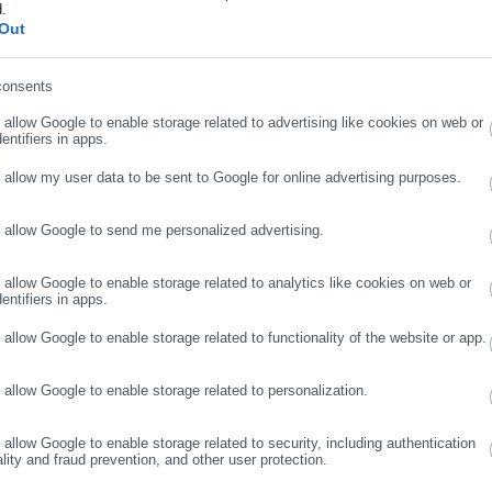
d.
ήρωσε επώνυμο
Out
ιούχων
consents
ηματικά κριτήρια
. Δικαίωμα συμμετοχής έχουν όσοι είναι
ρωσε email
o allow Google to enable storage related to advertising like cookies on web or
 διαθέτουν κύρια κατοικία σε Χίο ή Κύθηρα, σύμφωνα με τη δήλω
entifiers in apps.
o allow my user data to be sent to Google for online advertising purposes.
 στο πρόγραμμα Κοινωνικού Τουρισμού της ΔΥΠΑ για τις περιόδου
ή παροχή άλλου φορέα.
o allow Google to send me personalized advertising.
ΣΥΝΕΧΙΣΤΕ ΣΤΟ WEBSITE
ΕΓΓΡΑΦΗ
o allow Google to enable storage related to analytics like cookies on web or
entifiers in apps.
o allow Google to enable storage related to functionality of the website or app.
 μέσω κλήρωσης
που θα πραγματοποιηθεί μετά τη λήξη της περιόδ
θούν στην ιστοσελίδα του προγράμματος.
o allow Google to enable storage related to personalization.
o allow Google to enable storage related to security, including authentication
υλης ψηφιακής κάρτας θα ξεκινήσει εντός δύο εργάσιμων ημερών
ality and fraud prevention, and other user protection.
πηρεσιών Πληρωμών θα ενημερώσει τους δικαιούχους για τα