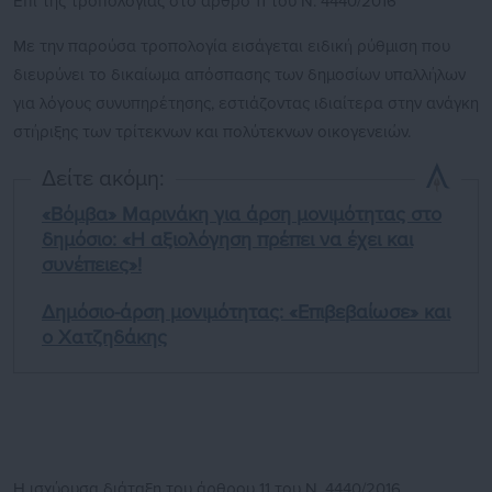
Επί της τροπολογίας στο άρθρο 11 του Ν. 4440/2016
Με την παρούσα τροπολογία εισάγεται ειδική ρύθμιση που
διευρύνει το δικαίωμα απόσπασης των δημοσίων υπαλλήλων
για λόγους συνυπηρέτησης, εστιάζοντας ιδιαίτερα στην ανάγκη
στήριξης των τρίτεκνων και πολύτεκνων οικογενειών.
Δείτε ακόμη:
«Βόμβα» Μαρινάκη για άρση μονιμότητας στο
δημόσιο: «Η αξιολόγηση πρέπει να έχει και
συνέπειες»!
Δημόσιο-άρση μονιμότητας: «Επιβεβαίωσε» και
ο Χατζηδάκης
Η ισχύουσα διάταξη του άρθρου 11 του Ν. 4440/2016