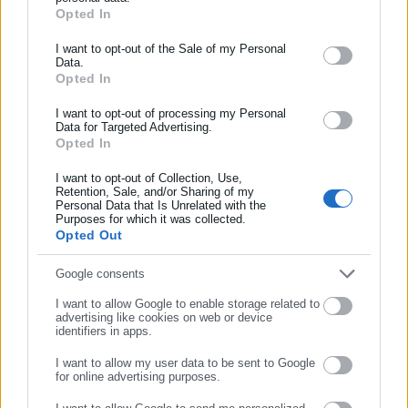
της οικογενειακής συνοχής, χωρίς καμία επιβάρυνση του
Opted In
ΕΓΓΡΑΦΗ NEWSLETTER
κρατικού προϋπολογισμού.
Ενημερωθείτε πρώτοι για ειδήσεις και θέματα από το χώρο της
I want to opt-out of the Sale of my Personal
Data.
Αυτοδιοίκησης, της δημόσιας διοίκησης, της εργασίας, της
Opted In
ασφάλισης αλλά και γενικότερης επικαιρότητας από την Ελλάδα
και όλο τον κόσμο!
I want to opt-out of processing my Personal
Τι προβλέπει ο Ν. 4440/2016
Data for Targeted Advertising.
Opted In
Συμπλήρωσε όνομα
Άρθρο 11.
I want to opt-out of Collection, Use,
Retention, Sale, and/or Sharing of my
Συνυπηρέτηση
Personal Data that Is Unrelated with the
Συμπλήρωσε επώνυμο
Purposes for which it was collected.
Επιτρέπεται, ύστερα από αίτηση, η απόσπαση για
Opted Out
συνυπηρέτηση στην περιοχή που υπηρετεί σύζυγος ή
Συμπλήρωσε email
Google consents
συμβιών κατά την έννοια του άρθρου 1 του N.
4356/2015 (Α΄ 181) δημόσιος υπάλληλος δημόσιας
I want to allow Google to enable storage related to
advertising like cookies on web or device
υπηρεσίας, Ν.Π.Δ.Δ., ΟΤΑ α΄ και β΄ βαθμού και Ν.Π.Ι.Δ. ή
identifiers in apps.
λειτουργός, κατά προτεραιότητα εκτός νομού Αττικής.
Οι αιτήσεις υποβάλλονται στην Κεντρική Επιτροπή
I want to allow my user data to be sent to Google
for online advertising purposes.
Κινητικότητας, η οποία γνωμοδοτεί για την κατανομή
ΣΥΝΕΧΙΣΤΕ ΣΤΟ WEBSITE