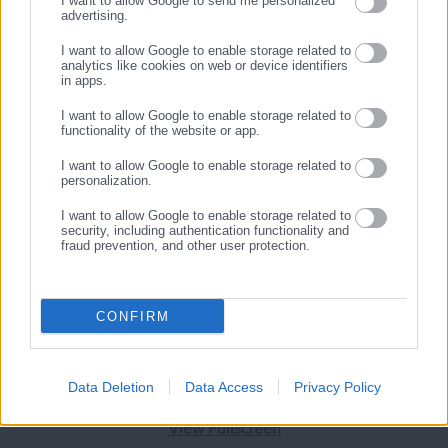
των αιτούμενων υπαλλήλων σε θέσεις αντίστοιχες των
I want to allow Google to send me personalized
advertising.
τυπικών και ουσιαστικών προσόντων τους,
ΕΓΓΡΑΦΗ
λαμβάνοντας υπόψη τις υπηρεσιακές ανάγκες των
I want to allow Google to enable storage related to
analytics like cookies on web or device identifiers
φορέων ανά περιοχή. Οι εν λόγω υπηρεσιακές ανάγκες
in apps.
προκύπτουν από τα αιτήματα που αποστέλλουν οι
I want to allow Google to enable storage related to
φορείς στο πλαίσιο του ΕΣΚ. Η απόσπαση
functionality of the website or app.
ολοκληρώνεται με την έκδοση απόφασης των οικείων
I want to allow Google to enable storage related to
Υπουργών ή, προκειμένου για απόσπαση μεταξύ ΟΤΑ,
personalization.
με την έκδοση απόφασης από τα αρμόδια για το
διορισμό όργανα.
I want to allow Google to enable storage related to
security, including authentication functionality and
Η χρονική διάρκεια της απόσπασης δεν δύναται να
fraud prevention, and other user protection.
υπερβαίνει τα δύο (2) έτη, μετά το πέρας των οποίων
απαιτείται η επανεξέταση από την Κεντρική Επιτροπή
Κινητικότητας του αιτήματος του υπαλλήλου για εκ
CONFIRM
νέου απόσπαση έως δύο (2) έτη, στην ίδια ή σε άλλη
υπηρεσία της ίδιας περιοχής, συνεκτιμώντας τις
υπηρεσιακές ανάγκες.
Data Deletion
Data Access
Privacy Policy
View Fullscreen