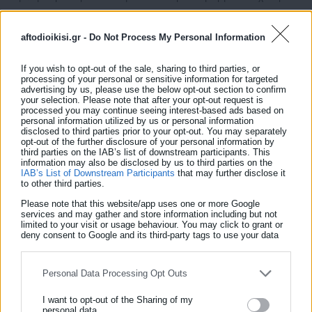
τρίτεκνων και πολύτεκνων οικογενειών, καθώς οι συχνές
μετακινήσεις των δημοσίων υπαλλήλων λόγω υπηρεσιακών
aftodioikisi.gr -
Do Not Process My Personal Information
αναγκών δημιουργούν σημαντικές δυσκολίες στην
οικογενειακή ζωή, ιδιαίτερα όταν υπάρχουν ανήλικα τέκνα.
If you wish to opt-out of the sale, sharing to third parties, or
processing of your personal or sensitive information for targeted
Παράλληλα, ενισχύει τη δημογραφική πολιτική της
advertising by us, please use the below opt-out section to confirm
your selection. Please note that after your opt-out request is
Κυβέρνησης, αναγνωρίζοντας την ιδιαίτερη συμβολή των
processed you may continue seeing interest-based ads based on
personal information utilized by us or personal information
τρίτεκνων – πολύτεκνων οικογενειών στην αντιμετώπιση του
disclosed to third parties prior to your opt-out. You may separately
δημογραφικού προβλήματος στη χώρα μας που έχει λάβει
opt-out of the further disclosure of your personal information by
third parties on the IAB’s list of downstream participants. This
δραματικές διαστάσεις.
information may also be disclosed by us to third parties on the
IAB’s List of Downstream Participants
that may further disclose it
to other third parties.
Επιπλέον, η προτεινόμενη ρύθμιση δεν προκαλεί καμία
Please note that this website/app uses one or more Google
δημοσιονομική δαπάνη ούτε επιβαρύνει τον κρατικό
services and may gather and store information including but not
προϋπολογισμό, καθώς δεν συνεπάγεται πρόσθετες
limited to your visit or usage behaviour. You may click to grant or
deny consent to Google and its third-party tags to use your data
προσλήψεις ή μισθολογικές επιβαρύνσεις. Για τους λόγους
for below specified purposes in below Google consent section.
αυτούς, η προτεινόμενη τροπολογία κρίνεται επιβεβλημένη,
Personal Data Processing Opt Outs
προκειμένου να διασφαλιστεί η δίκαιη μεταχείριση των
τρίτεκνων και πολύτεκνων δημοσίων υπαλλήλων και η στήριξη
I want to opt-out of the Sharing of my
personal data.