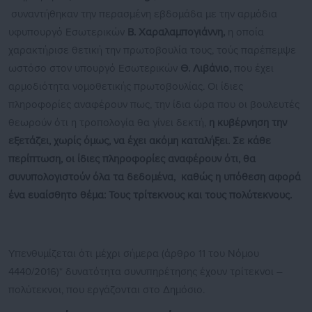
συναντήθηκαν την περασμένη εβδομάδα με την αρμόδια
υφυπουργό Εσωτερικών
Β. Χαραλαμπογιάννη,
η οποία
χαρακτήρισε θετική την πρωτοβουλία τους, τούς παρέπεμψε
ωστόσο στον υπουργό Εσωτερικών
Θ. Λιβάνιο,
που έχει
αρμοδιότητα νομοθετικής πρωτοβουλίας. Οι ίδιες
πληροφορίες αναφέρουν πως, την ίδια ώρα που οι βουλευτές
θεωρούν ότι η τροπολογία θα γίνει δεκτή,
η κυβέρνηση την
εξετάζει, χωρίς όμως, να έχει ακόμη καταλήξει. Σε κάθε
περίπτωση, οι ίδιες πληροφορίες αναφέρουν ότι, θα
συνυπολογιστούν όλα τα δεδομένα, καθώς η υπόθεση αφορά
ένα ευαίσθητο θέμα: Τους τρίτεκνους και τους πολύτεκνους
.
Υπενθυμίζεται ότι μέχρι σήμερα (άρθρο 11 του Νόμου
4440/2016)* δυνατότητα συνυπηρέτησης έχουν τρίτεκνοι –
πολύτεκνοι, που εργάζονται στο Δημόσιο.