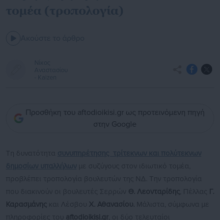
τομέα (τροπολογία)
Ακούστε το άρθρο
Νίκος
Αναστασίου
- Kaizen
Προσθήκη του aftodioikisi.gr ως προτεινόμενη πηγή
στην Google
Τη δυνατότητα
συνυπηρέτησης τρίτεκνων και πολύτεκνων
δημοσίων υπαλλήλων
με συζύγους στον ιδιωτικό τομέα,
προβλέπει τροπολογία βουλευτών της ΝΔ. Την τροπολογία
που διακινούν οι βουλευτές Σερρών
Θ. Λεονταρίδης
, Πέλλας
Γ.
Καρασμάνης
και Λέσβου
Χ. Αθανασίου.
Μάλιστα, σύμφωνα με
πληροφορίες του
aftodioikisi.gr
, οι δύο τελευταίοι