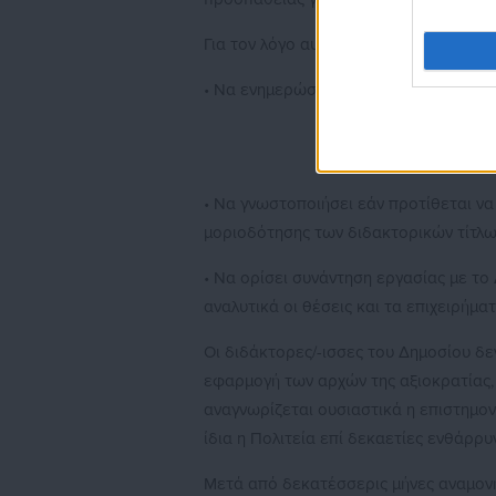
Για τον λόγο αυτό καλούμε δημόσια τη
• Να ενημερώσει επισήμως για την πο
• Να γνωστοποιήσει εάν προτίθεται ν
μοριοδότησης των διδακτορικών τίτλω
• Να ορίσει συνάντηση εργασίας με τ
αναλυτικά οι θέσεις και τα επιχειρήμα
Οι διδάκτορες/-ισσες του Δημοσίου δεν
εφαρμογή των αρχών της αξιοκρατίας, τ
αναγνωρίζεται ουσιαστικά η επιστημον
ίδια η Πολιτεία επί δεκαετίες ενθάρρ
Μετά από δεκατέσσερις μήνες αναμονή