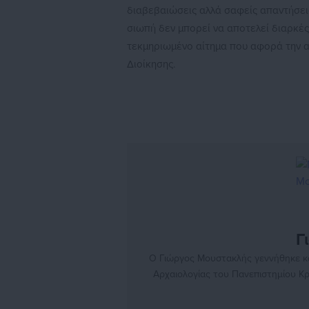
διαβεβαιώσεις αλλά σαφείς απαντήσει
σιωπή δεν μπορεί να αποτελεί διαρκές
τεκμηριωμένο αίτημα που αφορά την αξ
Διοίκησης.
Γ
Ο Γιώργος Μουστακλής γεννήθηκε κα
Αρχαιολογίας του Πανεπιστημίου Κρ
ομάδα του Aftodioikisi.gr ως συντάκτ
να 