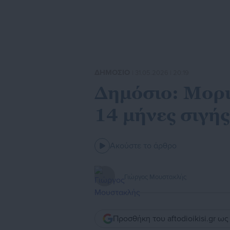
ΔΗΜΟΣΙΟ
| 31.05.2026 | 20:19
Δημόσιο: Μορι
14 μήνες σιγή
Ακούστε το άρθρο
Γιώργος Μουστακλής
Προσθήκη του aftodioikisi.gr ω