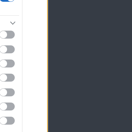
ων
τη
ης
ες
ία
ψη