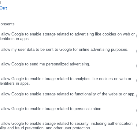
d.
ήρωσε επώνυμο
Out
να μην αναγνωρίζει επαρκώς το συγκεκριμένο προσόν, παρά το
consents
ρωσε email
τλου αποτελεί την ανώτατη βαθμίδα ακαδημαϊκής αριστείας και
o allow Google to enable storage related to advertising like cookies on web or
entifiers in apps.
ίες επιλογής στελεχών, ενώ παράλληλα δεν έχει τοποθετηθεί επί τ
κατατεθεί από τον θεσμικό φορέα εκπροσώπησής τους.
o allow my user data to be sent to Google for online advertising purposes.
γονός ότι η μέχρι σήμερα στάση της Διοίκησης δεν περιορίζεται σ
o allow Google to send me personalized advertising.
ΣΥΝΕΧΙΣΤΕ ΣΤΟ WEBSITE
ΕΓΓΡΑΦΗ
ς, αλλά εκτείνεται στην απουσία οποιασδήποτε επίσημης απάντησ
o allow Google to enable storage related to analytics like cookies on web or
entifiers in apps.
μια δημοκρατική πολιτεία, ιδίως όταν συνοδεύεται από σαφή
o allow Google to enable storage related to functionality of the website or app.
ία όμως οποιασδήποτε επίσημης απάντησης επί δεκατέσσερις μήν
 διαλόγου και της χρηστής διοίκησης. Σε μια περίοδο κατά την οπο
o allow Google to enable storage related to personalization.
 στόχους την καινοτομία, την εξωστρέφεια, την τεκμηριωμένη λή
θρώπινου δυναμικού της Δημόσιας Διοίκησης, η διατήρηση της
o allow Google to enable storage related to security, including authentication
ality and fraud prevention, and other user protection.
α αντιφατικό μήνυμα προς όσους επένδυσαν χρόνια προσωπικής
ώτατου ακαδημαϊκού τίτλου.