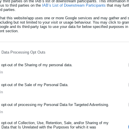
y third parties on the IAB’s list of downstream participants. This information
us to third parties on the
IAB’s List of Downstream Participants
that may furt
rd parties.
ετά, δεν έχει υπάρξει καμία επίσημη ενημέρωση για την πορεία τ
that this website/app uses one or more Google services and may gather and s
ncluding but not limited to your visit or usage behaviour. You may click to gra
τηση επί των προτάσεών μας και καμία πρόσκληση σε θεσμικό
ogle and its third-party tags to use your data for below specified purposes in
nt section.
ποτελούν ένα σημαντικό τμήμα του ανθρώπινου δυναμικού της
ελέχη που κατέχουν το ανώτατο επίπεδο ακαδημαϊκής εξειδίκευση
l Data Processing Opt Outs
τες αρχές, οργανισμούς, πανεπιστήμια, ερευνητικά ιδρύματα και
o opt-out of the Sharing of my personal data.
In
ΡΑΦΗ NEWSLETTER
o opt-out of the Sale of my Personal Data.
ταση σε διαδικασία της αξιολόγησης
ωθείτε πρώτοι για ειδήσεις και θέματα από το χώρο της Αυτοδιο
In
μόσιας διοίκησης, της εργασίας, της ασφάλισης αλλά και γενικότερ
σιο: Kύμα φυγής στη σύνταξη –Τι
ρότητας από την Ελλάδα και όλο τον κόσμο!
o opt-out of processing my Personal Data for Targeted Advertising.
In
ήρωσε όνομα
o opt-out of Collection, Use, Retention, Sale, and/or Sharing of my
 Data that Is Unrelated with the Purposes for which it was