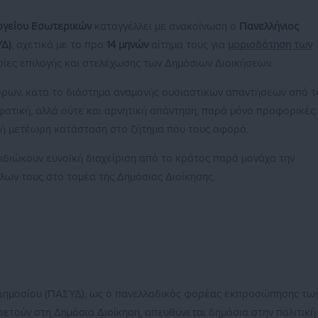
ργείου Εσωτερικών
καταγγέλλει με ανακοίνωση ο
Πανελλήνιος
ΥΔ)
, σχετικά με το προ
14 μηνών
αίτημα τους για
μοριοδότηση των
σίες επιλογής και στελέχωσης των Δημόσιων Διοικήσεων.
όρων, κατά το διάστημα αναμονής ουσιαστικών απαντήσεων από τ
φατική, αλλά ούτε και αρνητική απάντηση, παρά μόνο προφορικές
ή μετέωρη κατάσταση στο ζήτημα που τους αφορά.
ιδιώκουν ευνοϊκή διαχείριση από το κράτος παρά μονάχα την
τλων τους στο τομέα της Δημόσιας Διοίκησης.
Δημοσίου (ΠΑΣΥΔ), ως ο πανελλαδικός φορέας εκπροσώπησης τω
ετούν στη Δημόσια Διοίκηση, απευθύνεται δημόσια στην πολιτική