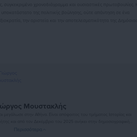
ς, συγκεκριμένο χρονοδιάγραμμα και ουσιαστικές πρωτοβουλίες. 
 υποκατάστατο της πολιτικής βούλησης, ούτε απάντηση σε ένα
ιοκρατία, την αριστεία και την αποτελεσματικότητα της Δημόσια
ιώργος Μουστακλής
ι μεγάλωσε στην Αθήνα. Είναι απόφοιτος του τμήματος Ιστορίας και
ήτης και από τον Δεκέμβριο του 2025 ανήκει στην δημοσιογραφική
ης ροής και ειδήσεων της τοπικής αυτοδιοίκησης. Στο μέλλον θα ήθελε
Περισσότερα
ασχοληθεί με το αθλητικό ρεπορτάζ.