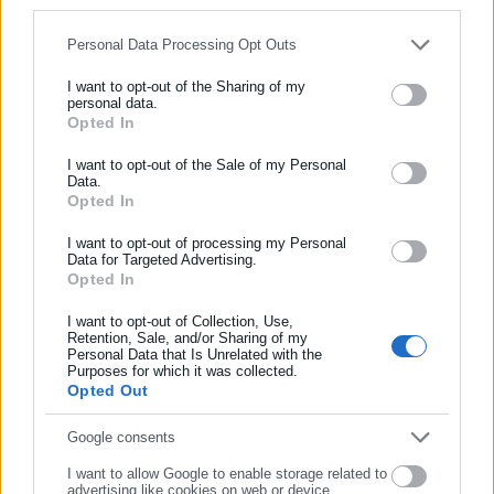
for below specified purposes in below Google consent section.
Personal Data Processing Opt Outs
I want to opt-out of the Sharing of my
personal data.
Opted In
ΕΓΓΡΑΦΗ NEWSLETTER
Ενημερωθείτε πρώτοι για ειδήσεις και θέματα από το χώρο της
I want to opt-out of the Sale of my Personal
Data.
Αυτοδιοίκησης, της δημόσιας διοίκησης, της εργασίας, της
Opted In
ασφάλισης αλλά και γενικότερης επικαιρότητας από την Ελλάδα
και όλο τον κόσμο!
I want to opt-out of processing my Personal
Data for Targeted Advertising.
Opted In
Συμπλήρωσε όνομα
I want to opt-out of Collection, Use,
Retention, Sale, and/or Sharing of my
Personal Data that Is Unrelated with the
Συμπλήρωσε επώνυμο
Purposes for which it was collected.
Opted Out
Συμπλήρωσε email
Google consents
I want to allow Google to enable storage related to
advertising like cookies on web or device