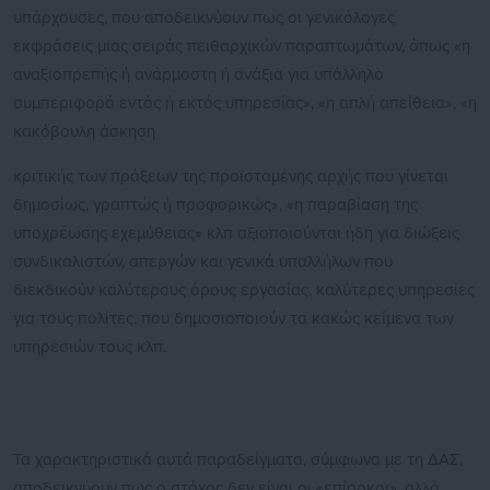
υπάρχουσες, που αποδεικνύουν πως οι γενικόλογες
εκφράσεις μιας σειράς πειθαρχικών παραπτωμάτων, όπως «η
αναξιοπρεπής ή ανάρμοστη ή ανάξια για υπάλληλο
συμπεριφορά εντός ή εκτός υπηρεσίας», «η απλή απείθεια», «η
κακόβουλη άσκηση
κριτικής των πράξεων της προϊσταμένης αρχής που γίνεται
δημοσίως, γραπτώς ή προφορικώς», «η παραβίαση της
υποχρέωσης εχεμύθειας» κλπ αξιοποιούνται ήδη για διώξεις
συνδικαλιστών, απεργών και γενικά υπαλλήλων που
διεκδικούν καλύτερους όρους εργασίας, καλύτερες υπηρεσίες
για τους πολίτες, που δημοσιοποιούν τα κακώς κείμενα των
υπηρεσιών τους κλπ.
Τα χαρακτηριστικά αυτά παραδείγματα, σύμφωνα με τη ΔΑΣ,
αποδεικνύουν πως ο στόχος δεν είναι οι «επίορκοι», αλλά