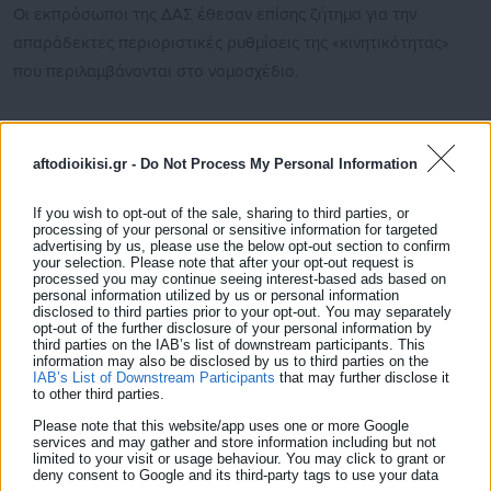
Οι εκπρόσωποι της ΔΑΣ έθεσαν επίσης ζήτημα για την
απαράδεκτες περιοριστικές ρυθμίσεις της «κινητικότητας»
που περιλαμβάνονται στο νομοσχέδιο.
aftodioikisi.gr -
Do Not Process My Personal Information
Ακολουθεί το κείμενο της ΔΑΣ – ΑΔΕΔΥ με
τις αποκαλυπτικές ονομαστικές περιπτώσεις
If you wish to opt-out of the sale, sharing to third parties, or
processing of your personal or sensitive information for targeted
πειθαρχικών διώξεων
advertising by us, please use the below opt-out section to confirm
your selection. Please note that after your opt-out request is
processed you may continue seeing interest-based ads based on
View Fullscreen
personal information utilized by us or personal information
disclosed to third parties prior to your opt-out. You may separately
opt-out of the further disclosure of your personal information by
third parties on the IAB’s list of downstream participants. This
information may also be disclosed by us to third parties on the
IAB’s List of Downstream Participants
that may further disclose it
to other third parties.
Please note that this website/app uses one or more Google
services and may gather and store information including but not
limited to your visit or usage behaviour. You may click to grant or
deny consent to Google and its third-party tags to use your data