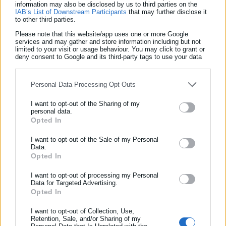
του Οδυσσέα.
information may also be disclosed by us to third parties on the
IAB’s List of Downstream Participants
that may further disclose it
to other third parties.
Please note that this website/app uses one or more Google
services and may gather and store information including but not
limited to your visit or usage behaviour. You may click to grant or
Προηγούμενες ανασκαφές το 2024 και το 2025 αποκάλυψαν
deny consent to Google and its third-party tags to use your data
for below specified purposes in below Google consent section.
μορφές που αντιπροσωπεύουν το θαλάσσιο τέρας Σκύλλα και
τη σπηλιά του γίγαντα Πολύφημου.
Personal Data Processing Opt Outs
Στην πόλη της Λαοδίκειας, η Αθηνά κατείχε μια σημασία που
I want to opt-out of the Sharing of my
personal data.
ξεπερνούσε την παραδοσιακή πολεμική της ταυτότητα.
Opted In
ΕΓΓΡΑΦΗ NEWSLETTER
Επιγραφές που βρέθηκαν στο χώρο τεκμηριώνουν τον ρόλο
της ως προστάτιδας της υφαντικής, η οποία ήταν η κύρια
Ενημερωθείτε πρώτοι για ειδήσεις και θέματα από το χώρο της
I want to opt-out of the Sale of my Personal
Data.
Αυτοδιοίκησης, της δημόσιας διοίκησης, της εργασίας, της
βιομηχανία της αρχαίας πόλης.
Opted In
ασφάλισης αλλά και γενικότερης επικαιρότητας από την Ελλάδα
Οι πολίτες διοργάνωναν τακτικά φεστιβάλ προς τιμήν της για
και όλο τον κόσμο!
I want to opt-out of processing my Personal
Data for Targeted Advertising.
να γιορτάσουν αυτή τη σύνδεση με την τοπική οικονομία. Οι
Opted In
Συμπλήρωσε όνομα
προσπάθειες αποκατάστασης στο Δυτικό Θέατρο
I want to opt-out of Collection, Use,
συνεχίζονται χωρίς διακοπή από τις αρχές του 2026.
Retention, Sale, and/or Sharing of my