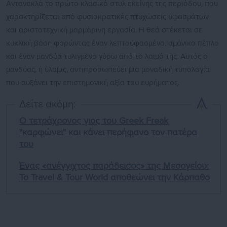
Αντανακλά το πρώτο κλασικό στυλ εκείνης της περιόδου, που
χαρακτηρίζεται από φυσιοκρατικές πτυχώσεις υφασμάτων
και αριστοτεχνική μαρμάρινη εργασία. Η θεά στέκεται σε
κυκλική βάση φορώντας έναν λεπτοϋφασμένο, αμάνικο πέπλο
και έναν μανδύα τυλιγμένο γύρω από το λαιμό της. Αυτός ο
μανδύας, ή ύλαμις, αντιπροσωπεύει μια μοναδική τυπολογία
που αυξάνει την επιστημονική αξία του ευρήματος.
Δείτε ακόμη:
Ο τετράχρονος γιος του Greek Freak
"καρφώνει" και κάνει περήφανο τον πατέρα
του
Ένας «ανέγγιχτος παράδεισος» της Μεσογείου:
To Travel & Tour World αποθεώνει την Κάρπαθο