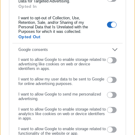
Οι περιβαλλοντικές οργανώσεις χαιρέτησαν τις αποφάσεις
Data for Targeted Advertising.
Opted In
Συμπλήρωσε όνομα
του κοινοβουλίου, με την Transport & Environment που έχει ως
έδρα της τις Βρυξέλλες να δηλώνει ότι πρόκειται για μια
I want to opt-out of Collection, Use,
Retention, Sale, and/or Sharing of my
ευκαιρία «για την αποτροπή της ανεξέλεγκτης κλιματικής
Personal Data that Is Unrelated with the
Συμπλήρωσε επώνυμο
Purposes for which it was collected.
αλλαγής»
Opted Out
Συμπλήρωσε email
Google consents
I want to allow Google to enable storage related to
advertising like cookies on web or device
identifiers in apps.
Tags:
BENZINH,
ΑΥΤΟΚΙΝΗΤΑ,
ΕΥΡΩΠΑΪΚΗ ΕΝΩΣΗ
I want to allow my user data to be sent to Google
for online advertising purposes.
ΣΥΝΕΧΙΣΤΕ ΣΤΟ WEBSITE
Τελευταία νέα
Δημοφιλή
I want to allow Google to send me personalized
advertising.
Όλα τα νέα
ΕΓΓΡΑΦΗ
I want to allow Google to enable storage related to
analytics like cookies on web or device identifiers
in apps.
Προτεινόμενα άρθρα
I want to allow Google to enable storage related to
functionality of the website or app.