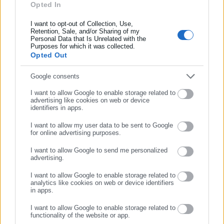
δυσμάς. Τον περασμένο Μάρτιο, η Ντομπροπίλια είχε δεχθεί
Opted In
Συμπλήρωσε όνομα
σφοδρό κύμα επιθέσεων με πυραύλους και μη επανδρωμένα
I want to opt-out of Collection, Use,
αεροσκάφη, κατά το οποίο σκοτώθηκαν 11 άνθρωποι,
Retention, Sale, and/or Sharing of my
Personal Data that Is Unrelated with the
Συμπλήρωσε επώνυμο
ανάμεσά τους πέντε παιδιά.
Purposes for which it was collected.
Opted Out
Συμπλήρωσε email
Google consents
I want to allow Google to enable storage related to
advertising like cookies on web or device
Tags:
ΒΟΜΒΑΡΔΙΣΜΟΣ,
ΟΥΚΡΑΝΙΑ,
ΡΩΣΙΑ
identifiers in apps.
I want to allow my user data to be sent to Google
for online advertising purposes.
ΣΥΝΕΧΙΣΤΕ ΣΤΟ WEBSITE
Τελευταία νέα
Δημοφιλή
I want to allow Google to send me personalized
Όλα τα νέα
advertising.
ΕΓΓΡΑΦΗ
I want to allow Google to enable storage related to
analytics like cookies on web or device identifiers
in apps.
Προτεινόμενα άρθρα
I want to allow Google to enable storage related to
functionality of the website or app.