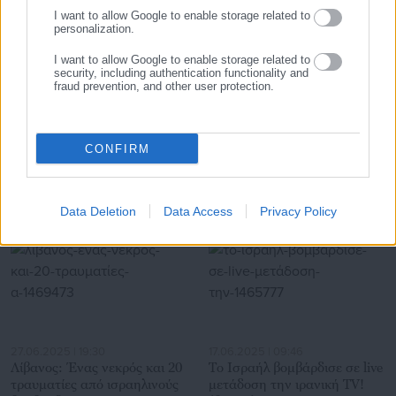
I want to allow Google to enable storage related to
personalization.
I want to allow Google to enable storage related to
security, including authentication functionality and
fraud prevention, and other user protection.
30.07.2026 | 10:10
30.07.2026 | 07:31
ΑΣΕΠ: Οι έξι προκηρύξεις για
Ο Λιβάνιος, η εταιρεία
6.150 προσλήψεις στο
δημοσκοπήσεων & οι
CONFIRM
Δημόσιο
δήμαρχοι
Σχετικά άρθρα
Data Deletion
Data Access
Privacy Policy
27.06.2025 | 19:30
17.06.2025 | 09:46
Λίβανος: Ένας νεκρός και 20
Το Ισραήλ βομβάρδισε σε live
τραυματίες από ισραηλινούς
μετάδοση την ιρανική TV!