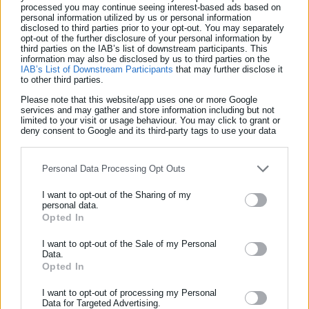
processed you may continue seeing interest-based ads based on
Δείτε ακόμη:
personal information utilized by us or personal information
disclosed to third parties prior to your opt-out. You may separately
Ο Τραμπ έτοιμος να επιβάλει με τη μία
opt-out of the further disclosure of your personal information by
third parties on the IAB’s list of downstream participants. This
δασμούς σε 150 μικρές χώρες
information may also be disclosed by us to third parties on the
IAB’s List of Downstream Participants
that may further disclose it
to other third parties.
Σοϊγκού: Το ΝΑΤΟ παραμένει βασική απειλή για
την ασφάλεια της Ρωσίας
Please note that this website/app uses one or more Google
services and may gather and store information including but not
limited to your visit or usage behaviour. You may click to grant or
deny consent to Google and its third-party tags to use your data
for below specified purposes in below Google consent section.
Personal Data Processing Opt Outs
Βίντεο που δημοσιοποιήθηκαν σε πλατφόρμες κοινωνικής
I want to opt-out of the Sharing of my
personal data.
δικτύωσης δείχνουν τη βομβαρδισμένη περιοχή γύρω από το
Opted In
ΕΓΓΡΑΦΗ NEWSLETTER
εμπορικό κέντρο, όπου ξέσπασε πυρκαγιά.
Ενημερωθείτε πρώτοι για ειδήσεις και θέματα από το χώρο της
I want to opt-out of the Sale of my Personal
Data.
Αυτοδιοίκησης, της δημόσιας διοίκησης, της εργασίας, της
Η Ντομπροπίλια βρίσκεται βορειοδυτικά του Ποκρόβσκ,
Opted In
ασφάλισης αλλά και γενικότερης επικαιρότητας από την Ελλάδα
πόλης που αποτελεί στρατηγικής σημασίας στόχο των ρώσων
και όλο τον κόσμο!
I want to opt-out of processing my Personal
εισβολέων καθώς συνεχίζουν την προέλασή τους προς
Data for Targeted Advertising.