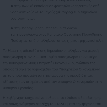
επιμορφωτικά κέντρα του Υπουργείου Παιδείας
● στην κλινική εκπαίδευση φοιτητών νοσηλευτικής από
νοσηλευτικούς λειτουργούς (μέντορες) των δημοσίων
νοσηλευτηρίων
● στην παραχώρηση υπηρεσιών τεχνικού
εμπειρογνώμονα στον Κυπριακό Οργανισμό Προώθησης
Ποιότητας, από υπαλλήλους, όπως χημικοί, μηχανικοί κ.λπ.
Το θέμα της αδειοδότησης δημοσίων υπαλλήλων για μερική
απασχόληση στον ιδιωτικό τομέα απασχόλησε τη Δευτέρα,
την Κοινοβουλευτική Επιτροπή Οικονομικών, ενώπιον της
οποίας τέθηκε το νομοσχέδιο του Υπουργείου Οικονομικών,
με το οποίο προτείνεται η μεταφορά της αρμοδιότητας
εξέτασης των αιτημάτων από τον υπουργό Οικονομικών στην
υπουργό Εργασίας.
Η κυβέρνηση επιχειρεί να ρυθμίσει το πλαίσιο αδειοδότησης
και όπως ανέφεραν στελέχη του ΤΔΔΠ, μετά την ψήφιση του