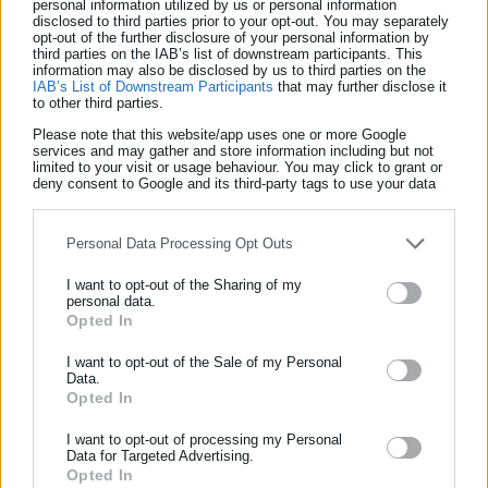
personal information utilized by us or personal information
disclosed to third parties prior to your opt-out. You may separately
opt-out of the further disclosure of your personal information by
third parties on the IAB’s list of downstream participants. This
information may also be disclosed by us to third parties on the
IAB’s List of Downstream Participants
that may further disclose it
to other third parties.
Please note that this website/app uses one or more Google
Επί τούτου, ο βουλευτής του ΑΚΕΛ, Άριστος Δαμιανού,
services and may gather and store information including but not
limited to your visit or usage behaviour. You may click to grant or
αναφέρθηκε σε περίπτωση δικηγόρου της Δημοκρατίας ο
deny consent to Google and its third-party tags to use your data
οποίος ήταν λέκτορας σε πανεπιστήμιο. Επίσης, ο βουλευτής
for below specified purposes in below Google consent section.
του ΔΗΚΟ, Άγγελος Βότσης, υπέδειξε ότι το θέμα δεν είναι η
Personal Data Processing Opt Outs
αλλαγή του καπέλου, αλλά η εφαρμογή ορθών κριτηρίων και
διαδικασιών.
I want to opt-out of the Sharing of my
personal data.
Opted In
ΕΓΓΡΑΦΗ NEWSLETTER
Ο γ.δ. του Υπουργείου Εργασίας, Ανδρέας Ασσιώτης, κάλεσε
τους βουλευτές να εγκρίνουν το νομοσχέδιο προτάσσοντας το
Ενημερωθείτε πρώτοι για ειδήσεις και θέματα από το χώρο της
I want to opt-out of the Sale of my Personal
Data.
επιχείρημα της απλοποίησης της διαδικασίας αδειοδότησης.
Αυτοδιοίκησης, της δημόσιας διοίκησης, της εργασίας, της
Opted In
ασφάλισης αλλά και γενικότερης επικαιρότητας από την Ελλάδα
Δημόσιες εταιρείες
και όλο τον κόσμο!
I want to opt-out of processing my Personal
Data for Targeted Advertising.
Το άλλο ζήτημα που απασχόλησε την Επιτροπή Οικονομικών
Opted In
Συμπλήρωσε όνομα