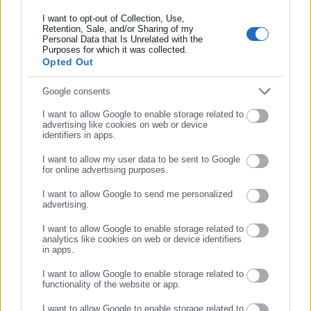
ήταν το νομοσχέδιο του Υπουργείου Οικονομικών, μέσω του
I want to opt-out of Collection, Use,
οποίου επιχειρείται αναθεώρηση της υφιστάμενης ρητής
Retention, Sale, and/or Sharing of my
Personal Data that Is Unrelated with the
Συμπλήρωσε επώνυμο
νομοθεσίας που απαγορεύει τη συμμετοχή ενός δημοσίου
Purposes for which it was collected.
Opted Out
υπαλλήλου στη διοίκηση οποιασδήποτε εταιρείας ή
συνεταιρισμού ή άλλης επιχείρησης ιδιωτικής φύσης ή την
Συμπλήρωσε email
Google consents
κατοχή μετοχών.
I want to allow Google to enable storage related to
advertising like cookies on web or device
identifiers in apps.
I want to allow my user data to be sent to Google
for online advertising purposes.
Η υφιστάμενη νομοθεσία δίνει το δικαίωμα κατοχής μετοχών
ΣΥΝΕΧΙΣΤΕ ΣΤΟ WEBSITE
σε ποσοστό κάτω του 1%. Το νομοσχέδιο προτείνει την
I want to allow Google to send me personalized
advertising.
προσθήκη διάταξης, σύμφωνα με την οποία για να επιτρέπεται
ΕΓΓΡΑΦΗ
η συμμετοχή του υπαλλήλου σε επιχειρηματικές
I want to allow Google to enable storage related to
analytics like cookies on web or device identifiers
προαπαιτούμενο να είναι η εξασφάλιση άδειας από τον
in apps.
υπουργό Οικονομικών.
I want to allow Google to enable storage related to
functionality of the website or app.
Αξίζει να σημειωθεί ότι η εκπρόσωπος της Ελεγκτικής
Υπηρεσίας κατέθεσε την αντίθεσή της στη διάταξη αναφορικά
I want to allow Google to enable storage related to