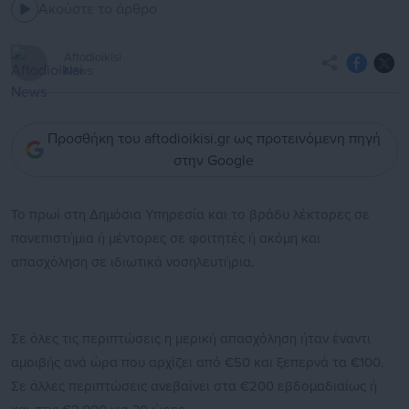
Ακούστε το άρθρο
Aftodioikisi
News
Προσθήκη του aftodioikisi.gr ως προτεινόμενη πηγή
στην Google
Το πρωί στη Δημόσια Υπηρεσία και το βράδυ λέκτορες σε
πανεπιστήμια ή μέντορες σε φοιτητές ή ακόμη και
απασχόληση σε ιδιωτικά νοσηλευτήρια.
Σε όλες τις περιπτώσεις η μερική απασχόληση ήταν έναντι
αμοιβής ανά ώρα που αρχίζει από €50 και ξεπερνά τα €100.
Σε άλλες περιπτώσεις ανεβαίνει στα €200 εβδομαδιαίως ή