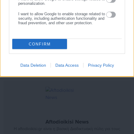
personalization.
με την κατοχή μετοχών.
I want to allow Google to enable storage related to
security, including authentication functionality and
Ο πρόεδρος της Επιτροπής Οικονομικών, Αβέρωφ Νεοφύτου,
fraud prevention, and other user protection.
υπέδειξε ότι απαιτείται προσοχή ώστε «να μην φτάσουμε να
θεωρείται ανάθεμα να είσαι δημόσιος υπάλληλος».
CONFIRM
Πηγή: Φιλελεύθερος
Data Deletion
Data Access
Privacy Policy
Aftodioikisi News
Η aftodioikisi.gr είναι η βασική Διαδικτυακή πύλη για τους