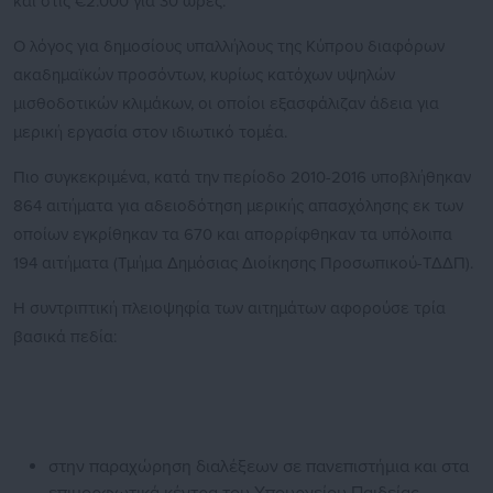
και στις €2.000 για 30 ώρες.
Ο λόγος για δημοσίους υπαλλήλους της Κύπρου διαφόρων
ακαδημαϊκών προσόντων, κυρίως κατόχων υψηλών
μισθοδοτικών κλιμάκων, οι οποίοι εξασφάλιζαν άδεια για
μερική εργασία στον ιδιωτικό τομέα.
Πιο συγκεκριμένα, κατά την περίοδο 2010-2016 υποβλήθηκαν
864 αιτήματα για αδειοδότηση μερικής απασχόλησης εκ των
οποίων εγκρίθηκαν τα 670 και απορρίφθηκαν τα υπόλοιπα
194 αιτήματα (Τμήμα Δημόσιας Διοίκησης Προσωπικού-ΤΔΔΠ).
Η συντριπτική πλειοψηφία των αιτημάτων αφορούσε τρία
βασικά πεδία:
στην παραχώρηση διαλέξεων σε πανεπιστήμια και στα