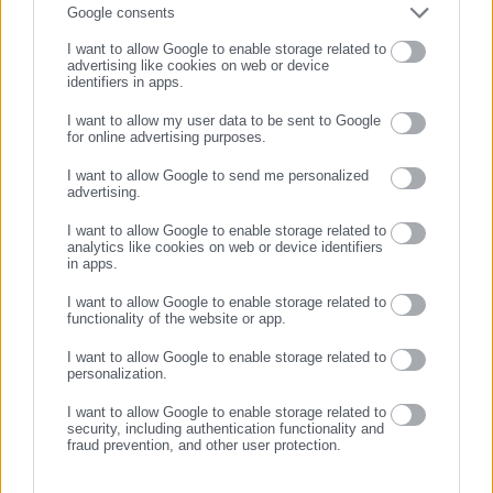
Τελευταία νέα
Δημοφιλή
επιχειρηματιών με τους πολίτες και τους εργαζόμενους στο
Συμπλήρωσε email
Google consents
Όλα τα νέα
δημόσιο και ιδιωτικό τομέα, ενώ λειτουργεί ως δίαυλος
I want to allow Google to enable storage related to
διαδραστικής ενημέρωσης και επικοινωνίας μεταξύ της
advertising like cookies on web or device
identifiers in apps.
Περιφέρειας και του Κέντρου. Καθημερινά δέχεται
εκατοντάδες χιλιάδες επισκέψεις από εργαζόμενους στο
I want to allow my user data to be sent to Google
Προτεινόμενα άρθρα
for online advertising purposes.
δημόσιο και ιδιωτικό τομέα, πολιτικούς, αιρετούς της
ΣΥΝΕΧΙΣΤΕ ΣΤΟ WEBSITE
Αυτοδιοίκησης, επιχειρηματίες και, κυρίως, πολίτες που
I want to allow Google to send me personalized
ενδιαφέρονται για τοπικά, εργασιακά, ασφαλιστικά αλλά και
advertising.
ΕΓΓΡΑΦΗ
για γενικότερα θέματα της επικαιρότητας.
I want to allow Google to enable storage related to
analytics like cookies on web or device identifiers
in apps.
I want to allow Google to enable storage related to
functionality of the website or app.
06.08.2026 | 20:59
06.08.2026 | 16:29
Η επίσημη εφαρμογή για
Μελέτη-σοκ για τους
I want to allow Google to enable storage related to
καταγγελίες κατάληψης
Δήμους: “Ωρολογιακή βόμβα”
personalization.
δρόμων και πεζοδρομίων
υποστελέχωση &
χρηματοδοτικό έλλειμμα
I want to allow Google to enable storage related to
Σχετικά άρθρα
security, including authentication functionality and
fraud prevention, and other user protection.