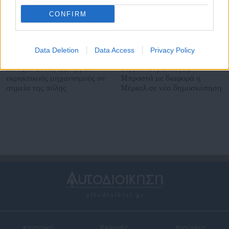
CONFIRM
Data Deletion
Data Access
Privacy Policy
13.09.2017 | 16:27
13.09.2017 | 16:11
Μόσχα: Συναγερμός για
Γερμανικές Εκλογές:
εκρηκτικούς μηχανισμούς σε
Μπροστά με διαφορά η
σημεία της πόλης
Μέρκελ σε νέα δημοσκόπηση
Κεντρική
Εκλογές
Διαύγεια