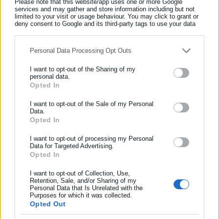
Please note that this website/app uses one or more Google
services and may gather and store information including but not
limited to your visit or usage behaviour. You may click to grant or
deny consent to Google and its third-party tags to use your data
for below specified purposes in below Google consent section.
Personal Data Processing Opt Outs
I want to opt-out of the Sharing of my
personal data.
Opted In
ΕΓΓΡΑΦΗ NEWSLETTER
Aftodioikisi News
Η aftodioikisi.gr είναι η βασική Διαδικτυακή πύλη για τους
Ενημερωθείτε πρώτοι για ειδήσεις και θέματα από το χώρο της
I want to opt-out of the Sale of my Personal
Data.
ΟΤΑ, το Δημόσιο και την Εργασία στην Ελλάδα,
Αυτοδιοίκησης, της δημόσιας διοίκησης, της εργασίας, της
Opted In
λειτουργώντας από τον Απρίλιο του 2008 ως πηγή έγκυρης
ασφάλισης αλλά και γενικότερης επικαιρότητας από την Ελλάδα
και συνεχούς ροής ενημέρωσης με ειδήσεις και θέματα από
και όλο τον κόσμο!
I want to opt-out of processing my Personal
το χώρο της Αυτοδιοίκησης, της Δημόσιας Διοίκησης, της
Data for Targeted Advertising.
Opted In
Συμπλήρωσε όνομα
Εργασίας, της Ασφάλισης αλλά και γενικότερης
Περισσότερα
επικαιρότητας από την Ελλάδα και όλο τον κόσμο. Τον Μάιο
I want to opt-out of Collection, Use,
του 2010, μόλις δύο χρόνια μετά την έναρξη της λειτουργίας
Retention, Sale, and/or Sharing of my
Tags:
700 ΔΗΜΑΡΧΟΙ,
dept-C,
ΚΑΤΑΛΩΝΙΑ,
ΣΥΛΛΗΨΗ
Personal Data that Is Unrelated with the
Συμπλήρωσε επώνυμο
της τιμήθηκε με το δημοσιογραφικό Βραβείο Μπότση.
Purposes for which it was collected.
Παράλληλα, αποτελεί κόμβο αμφίδρομης επικοινωνίας
Opted Out
μεταξύ πολιτικών, αιρετών της Αυτοδιοίκησης αλλά και