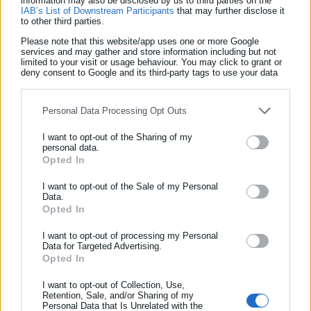
information may also be disclosed by us to third parties on the
καλωδιακής, συμπεριλαμβανομένων των CNN, TBS και TNT
IAB’s List of Downstream Participants
that may further disclose it
to other third parties.
που τοποθετείται περίπου στο γ’ τρίμηνο του 2026.
Please note that this website/app uses one or more Google
services and may gather and store information including but not
limited to your visit or usage behaviour. You may click to grant or
deny consent to Google and its third-party tags to use your data
for below specified purposes in below Google consent section.
Personal Data Processing Opt Outs
I want to opt-out of the Sharing of my
personal data.
Opted In
ΕΓΓΡΑΦΗ NEWSLETTER
Ενημερωθείτε πρώτοι για ειδήσεις και θέματα από το χώρο της
I want to opt-out of the Sale of my Personal
Data.
Αυτοδιοίκησης, της δημόσιας διοίκησης, της εργασίας, της
Aftodioikisi News
Opted In
ασφάλισης αλλά και γενικότερης επικαιρότητας από την Ελλάδα
Η aftodioikisi.gr είναι η βασική Διαδικτυακή πύλη για τους
και όλο τον κόσμο!
I want to opt-out of processing my Personal
ΟΤΑ, το Δημόσιο και την Εργασία στην Ελλάδα,
Data for Targeted Advertising.
λειτουργώντας από τον Απρίλιο του 2008 ως πηγή έγκυρης
Opted In
Συμπλήρωσε όνομα
και συνεχούς ροής ενημέρωσης με ειδήσεις και θέματα από
το χώρο της Αυτοδιοίκησης, της Δημόσιας Διοίκησης, της
I want to opt-out of Collection, Use,
Retention, Sale, and/or Sharing of my
Εργασίας, της Ασφάλισης αλλά και γενικότερης
Περισσότερα
Personal Data that Is Unrelated with the
Συμπλήρωσε επώνυμο