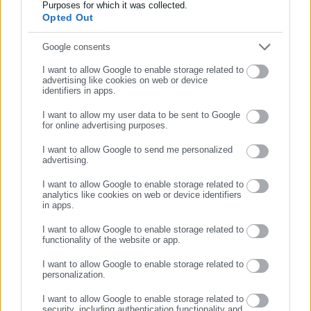
επικαιρότητας από την Ελλάδα και όλο τον κόσμο. Τον Μάιο
Purposes for which it was collected.
Opted Out
του 2010, μόλις δύο χρόνια μετά την έναρξη της λειτουργίας
Tags:
NETFLIX,
WARNER BROS,
ΕΞΑΓΟΡΑ
της τιμήθηκε με το δημοσιογραφικό Βραβείο Μπότση.
Συμπλήρωσε email
Google consents
Παράλληλα, αποτελεί κόμβο αμφίδρομης επικοινωνίας
μεταξύ πολιτικών, αιρετών της Αυτοδιοίκησης αλλά και
I want to allow Google to enable storage related to
advertising like cookies on web or device
Τελευταία νέα
Δημοφιλή
επιχειρηματιών με τους πολίτες και τους εργαζόμενους στο
identifiers in apps.
Όλα τα νέα
δημόσιο και ιδιωτικό τομέα, ενώ λειτουργεί ως δίαυλος
I want to allow my user data to be sent to Google
διαδραστικής ενημέρωσης και επικοινωνίας μεταξύ της
for online advertising purposes.
Περιφέρειας και του Κέντρου. Καθημερινά δέχεται
ΣΥΝΕΧΙΣΤΕ ΣΤΟ WEBSITE
εκατοντάδες χιλιάδες επισκέψεις από εργαζόμενους στο
I want to allow Google to send me personalized
Προτεινόμενα άρθρα
advertising.
δημόσιο και ιδιωτικό τομέα, πολιτικούς, αιρετούς της
ΕΓΓΡΑΦΗ
Αυτοδιοίκησης, επιχειρηματίες και, κυρίως, πολίτες που
I want to allow Google to enable storage related to
analytics like cookies on web or device identifiers
ενδιαφέρονται για τοπικά, εργασιακά, ασφαλιστικά αλλά και
in apps.
για γενικότερα θέματα της επικαιρότητας.
I want to allow Google to enable storage related to
functionality of the website or app.
I want to allow Google to enable storage related to
personalization.
04.08.2026 | 22:59
04.08.2026 | 20:59
Πόθεν Έσχες: Τι πρέπει να
Προσλήψεις στον ιδιωτικό
I want to allow Google to enable storage related to
προσέξετε στη δήλωση – Οι
τομέα – Νέες θέσεις
security, including authentication functionality and