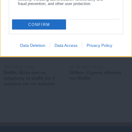
«παγίδες»
εργασίας σε εταιρείες
fraud prevention, and other user protection.
Σχετικά άρθρα
CONFIRM
Data Deletion
Data Access
Privacy Policy
22.10.2025 | 13:42
05.05.2025 | 20:20
Netflix: Κάτω από τις
Πέθανε 11χρονη ηθοποιός
εκτιμήσεις τα κέρδη του γ’
του Netflix
τριμήνου για τoν κολοσσό