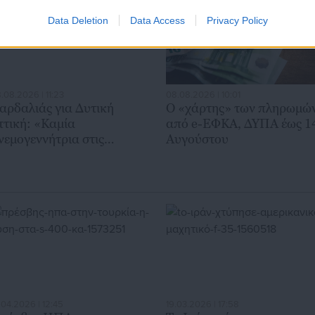
Data Deletion
Data Access
Privacy Policy
.08.2026 | 11:23
08.08.2026 | 10:01
αρδαλιάς για Δυτική
Ο «χάρτης» των πληρωμώ
ττική: «Καμία
από e-ΕΦΚΑ, ΔΥΠΑ έως 1
νεμογεννήτρια στις
Αυγούστου
ληγείσες περιοχές»
.04.2026 | 12:45
19.03.2026 | 17:58