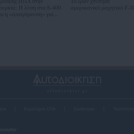
ρέσβης ΗΠΑ στην
To Ιράν χτύπησε
ουρκία: Η λύση στα S-400
αμερικανικό μαχητικό F-3
αι η «απαγόρευση» για
ύκονο
εια
Ευρετήριο ΟΤΑ
Σύνδεσμοι
Ταυτότητ
wsletter