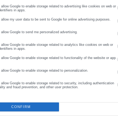
ρωσε email
o allow Google to enable storage related to advertising like cookies on web or
entifiers in apps.
Aftodioikisi News
o allow my user data to be sent to Google for online advertising purposes.
αδικτυακή πύλη για τους ΟΤΑ, το Δημόσιο και την Εργασία στην Ελλάδα,
008 ως πηγή έγκυρης και συνεχούς ροής ενημέρωσης με ειδήσεις και
o allow Google to send me personalized advertising.
ΣΥΝΕΧΙΣΤΕ ΣΤΟ WEBSITE
ΕΓΓΡΑΦΗ
ης, της Δημόσιας Διοίκησης, της Εργασίας, της Ασφάλισης αλλά και
Περισσότερα
λλάδα και όλο τον κόσμο. Τον Μάιο του 2010, μόλις δύο χρόνια μετά
o allow Google to enable storage related to analytics like cookies on web or
entifiers in apps.
μήθηκε με το δημοσιογραφικό Βραβείο Μπότση. Παράλληλα, αποτελεί
ΝΔΙΑ
ύ πολιτικών, αιρετών της Αυτοδιοίκησης αλλά και επιχειρηματιών με
o allow Google to enable storage related to functionality of the website or app.
νους στο δημόσιο και ιδιωτικό τομέα, ενώ λειτουργεί ως δίαυλος
νωνίας μεταξύ της Περιφέρειας και του Κέντρου. Καθημερινά δέχεται
o allow Google to enable storage related to personalization.
 εργαζόμενους στο δημόσιο και ιδιωτικό τομέα, πολιτικούς, αιρετούς
ς και, κυρίως, πολίτες που ενδιαφέρονται για τοπικά, εργασιακά,
o allow Google to enable storage related to security, including authentication
ά και για γενικότερα θέματα της επικαιρότητας.
ality and fraud prevention, and other user protection.
CONFIRM