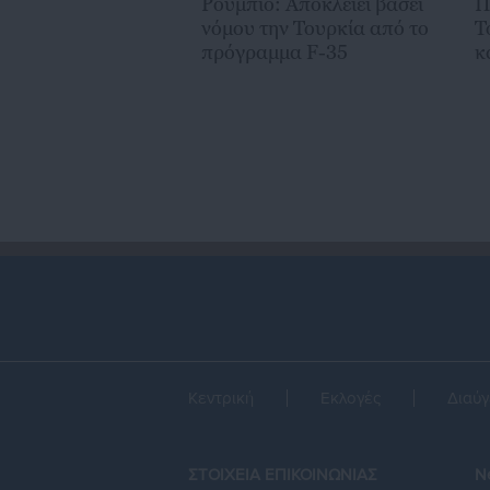
Ρούμπιο: Αποκλείει βάσει
Π
νόμου την Τουρκία από το
Τ
πρόγραμμα F-35
κ
Μ
Κεντρική
Εκλογές
Διαύγ
ΣΤΟΙΧΕΙΑ ΕΠΙΚΟΙΝΩΝΙΑΣ
Ne