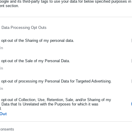
βουλεύτρια καταγγέλλει απειλές κατά της
ogle and its third-party tags to use your data for below specified purposes in
nt section.
l Data Processing Opt Outs
o opt-out of the Sharing of my personal data.
In
, τεκμηρίωση, μεταφορά, εκπαίδευση, καθώς και υπηρεσίες
ΡΑΦΗ NEWSLETTER
o opt-out of the Sale of my Personal Data.
ωθείτε πρώτοι για ειδήσεις και θέματα από το χώρο της Αυτοδιο
In
σε ότι η αγορά αυτή προσφέρει μια νέα δυνατότητα που ενισχύει
μόσιας διοίκησης, της εργασίας, της ασφάλισης αλλά και γενικότερ
κές συνθήκες”.
ρότητας από την Ελλάδα και όλο τον κόσμο!
o opt-out of processing my Personal Data for Targeted Advertising.
In
ήρωσε όνομα
o opt-out of Collection, Use, Retention, Sale, and/or Sharing of my
 Data that Is Unrelated with the Purposes for which it was
d.
ήρωσε επώνυμο
Out
consents