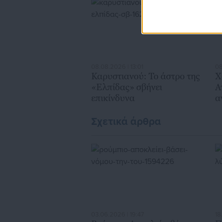
08.08.2026 | 13:01
08
Καρυστιανού: Το άστρο της
Χ
«Ελπίδας» σβήνει
Α
επικίνδυνα
α
π
Σχετικά άρθρα
03.06.2026 | 19:47
18