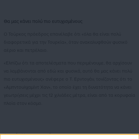
Θα μας κάνει πολύ πιο ευτυχισμένους
Ο Τούρκος πρόεδρος επανέλαβε ότι «όλα θα είναι πολύ
διαφορετικά για την Τουρκία», όταν ανακαλυφθούν φυσικό
αέριο και πετρέλαιο.
«Ελπίζω ότι τα αποτελέσματα που περιμένουμε, θα αρχίσουν
να λαμβάνονται από εδώ και φυσικά, αυτό θα μας κάνει πολύ
πιο ευτυχισμένους» ανέφερε ο Τ. Ερντογάν, τονίζοντας ότι το
«Αμπντουλχαμίντ Χαν», το οποίο έχει τη δυνατότητα να κάνει
γεωτρήσεις μέχρι τις 12 χιλιάδες μέτρα, είναι από τα κορυφαία
πλοία στον κόσμο.
Απαράμιλλο στον τομέα του