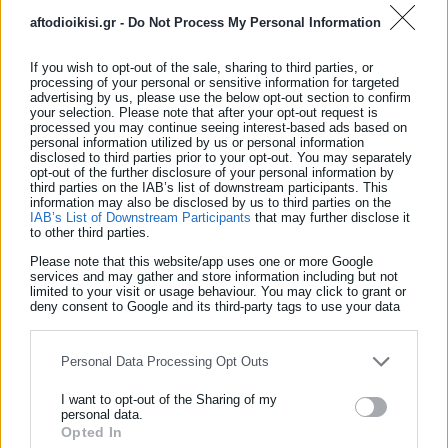
aftodioikisi.gr -
Do Not Process My Personal Information
Δείτε ακόμη:
Οι ΗΠΑ ετοιμάζονται να ανακοινώσουν
If you wish to opt-out of the sale, sharing to third parties, or
processing of your personal or sensitive information for targeted
επιπλέον στρατιωτική βοήθεια ύψους 800
advertising by us, please use the below opt-out section to confirm
εκατ. δολ. στην Ουκρανία
your selection. Please note that after your opt-out request is
processed you may continue seeing interest-based ads based on
personal information utilized by us or personal information
Κίνα: Μειώνει τον φωτισμό για να
disclosed to third parties prior to your opt-out. You may separately
εξοικονομήσει ενέργεια
opt-out of the further disclosure of your personal information by
third parties on the IAB’s list of downstream participants. This
information may also be disclosed by us to third parties on the
IAB’s List of Downstream Participants
that may further disclose it
to other third parties.
«Επί του παρόντος, είναι απαράμιλλο στον τομέα του. Έχει
Please note that this website/app uses one or more Google
τέτοια χαρακτηριστικά και τέτοια ομορφιά. Ελπίζουμε ότι θα
services and may gather and store information including but not
limited to your visit or usage behaviour. You may click to grant or
υπάρξουν καλά νέα. Ας δούμε τι θα φέρει. Φυσικά, κάποιοι
deny consent to Google and its third-party tags to use your data
for below specified purposes in below Google consent section.
άνθρωποι, ιδίως η αξιωματική αντιπολίτευση, είναι πολύ
ενοχλημένοι από αυτό. Με τον ένα ή τον άλλο τρόπο, ελπίζω
Personal Data Processing Opt Outs
να έχουμε τα αναμενόμενα αποτελέσματα με το γεωτρύπανο
I want to opt-out of the Sharing of my
του «Αμπντουλ Χαμίντ Χαν» και θα τα μοιραστούμε με το
personal data.
Opted In
έθνος μας. Πάνω απ’ όλα, ελπίζω πως τα πράγματα θα είναι
ΕΓΓΡΑΦΗ NEWSLETTER