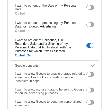
πολύ διαφορετικά, όταν θα ανακαλύψουμε το φυσικό αέριο
Ενημερωθείτε πρώτοι για ειδήσεις και θέματα από το χώρο της
I want to opt-out of the Sale of my Personal
και το πετρέλαιό μας».
Data.
Αυτοδιοίκησης, της δημόσιας διοίκησης, της εργασίας, της
Opted In
ασφάλισης αλλά και γενικότερης επικαιρότητας από την Ελλάδα
και όλο τον κόσμο!
I want to opt-out of processing my Personal
Data for Targeted Advertising.
Opted In
Συμπλήρωσε όνομα
Τέσσερα γεωτρύπανα και δύο πλοία σεισμικών ερευνών
I want to opt-out of Collection, Use,
Retention, Sale, and/or Sharing of my
«Αυτή τη στιγμή έχουμε τέσσερα γεωτρύπανα και δύο πλοία
Personal Data that Is Unrelated with the
Συμπλήρωσε επώνυμο
σεισμικών ερευνών. Με όλα αυτά, είμαστε πλέον μια
Purposes for which it was collected.
Opted Out
σημαντική δύναμη» πρόσθεσε ο Τουρκος πρόεδρος, ενώ σε
ερώτηση για το αν οι έρευνες σε άλλες περιοχές, όπως η
Συμπλήρωσε email
Google consents
Μαύρη Θάλασσα και η Μαλαισία, εντάσσονται σε μια κοινή
I want to allow Google to enable storage related to
επίχειρηση με αυτή στην Ανατολική Μεσόγειο, απάντησε πως
advertising like cookies on web or device
identifiers in apps.
«όχι, είναι διαφορετικές».
I want to allow my user data to be sent to Google
for online advertising purposes.
ΣΥΝΕΧΙΣΤΕ ΣΤΟ WEBSITE
I want to allow Google to send me personalized
advertising.
ΕΓΓΡΑΦΗ