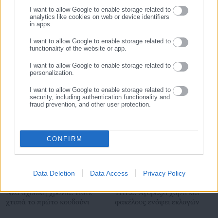
Tags:
ΑΜΠΝΤΟΥΛΧΑΜΙΤ ΧΑΝ,
ΡΕΤΖΕΠ ΤΑΓΙΠ ΕΡΝΤΟΓΑΝ
I want to allow Google to enable storage related to
analytics like cookies on web or device identifiers
in apps.
I want to allow Google to enable storage related to
Τελευταία νέα
Δημοφιλή
functionality of the website or app.
Όλα τα νέα
I want to allow Google to enable storage related to
personalization.
I want to allow Google to enable storage related to
security, including authentication functionality and
Προτεινόμενα άρθρα
fraud prevention, and other user protection.
CONFIRM
Data Deletion
Data Access
Privacy Policy
07.08.2026 | 22:16
07.08.2026 | 21:22
Νέα σχολική χρονιά: Πότε
ΥΠΕΣ: Αγοράζει χαρτί και
χτυπά το πρώτο κουδούνι
φακέλους ενόψει εκλογών