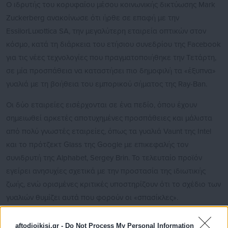
Ο ιδρυτής του κορυφαίου μέσου κοινωνικής δικτύωσης Mark
Zuckerberg ανακοίνωσε ότι ήρθε σε επαφή με την
EssilorLuxottica SA, την μεγαλύτερη εταιρεία οπτικών στον
κόσμο, κατά τη διάρκεια του ετήσιου συνεδρίου της Facebook
για τις νέες τεχνολογίες που πραγματοποιήθηκε την Τετάρτη,
σε μία προσπάθεια να καταστήσει πιο δημοφιλή τα «έξυπνα»
γυαλιά με τη βοήθεια του εμπορικού σήματος της Ray-Ban.
Οι δύο εταιρείες εισέρχονται σε ένα πεδίο, όπου έχουν
σημειωθεί αρκετές αποτυχημένες προσπάθειες και μάλιστα
από πολύ γνωστές εταιρείες, όπως τα γυαλιά Vaunt της Intel
και το πρότζεκτ Glass της Google με επικεφαλής τον
συνιδρυτή της Alphabet, Sergey Brin. Το τελευταίο προϊόν
εγείρει ανησυχίες σχετικά με την προστασία της ιδιωτικής
ζωής, ενώ ορισμένες κριτικές υποστηρίζουν ότι το σχέδιο των
γυαλιών θυμίζει αυτά που φορούν οι «σπασίκλες».
aftodioikisi.gr -
Do Not Process My Personal Information