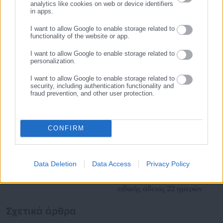
analytics like cookies on web or device identifiers
χρόνια κατέχει τη θέση του Διευθυντή Σύνταξης της
in apps.
Τελευταία νέα
Δημοφιλή
ιστοσελίδας.
https://www.facebook.com/theodoropan
I want to allow Google to enable storage related to
Όλα τα νέα
functionality of the website or app.
I want to allow Google to enable storage related to
personalization.
Προτεινόμενα άρθρα
I want to allow Google to enable storage related to
security, including authentication functionality and
fraud prevention, and other user protection.
CONFIRM
03.08.2026 | 07:20
03.08.2026 | 07:01
Data Deletion
Data Access
Privacy Policy
Πόθεν Έσχες: Τι δηλώνει ο
Δημοτικοί υπάλληλοι
Δήμαρχος Χάλκης
καταγγέλλουν στέρηση
ειδικής άδειας 22 ημερών
Σχετικά άρθρα