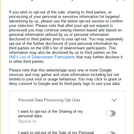
If you wish to opt-out of the sale, sharing to third parties, or
Ωστόσο, η Google προχώρησε σε μία έκδοση των Glass για
processing of your personal or sensitive information for targeted
εταιρείες και κατάφερε να εισχωρήσει σε εργοστάσια και
advertising by us, please use the below opt-out section to confirm
your selection. Please note that after your opt-out request is
αποθήκες συγκέντρωσης εμπορευμάτων, βοηθώντας τους
processed you may continue seeing interest-based ads based on
personal information utilized by us or personal information
εργαζόμενους που κινούνται σε αυτούς τους χώρους.
disclosed to third parties prior to your opt-out. You may separately
opt-out of the further disclosure of your personal information by
third parties on the IAB’s list of downstream participants. This
Τα έξυπνα γυαλιά της Facebook θα επιτρέπουν στους χρήστες
information may also be disclosed by us to third parties on the
να χρησιμοποιούν εφαρμογές επικοινωνίας, δήλωσε η
IAB’s List of Downstream Participants
that may further disclose it
to other third parties.
εταιρεία που έχει την έδρα της στην Καλιφόρνια. Το
Please note that this website/app uses one or more Google
ενδιαφέρον για τις εφαρμογές επαυξημένης πραγματικότητας
services and may gather and store information including but not
limited to your visit or usage behaviour. You may click to grant or
και τις συσκευές που φοριούνται, είναι υψηλό μεταξύ των
deny consent to Google and its third-party tags to use your data
περισσότερων εταιρειών τεχνολογίας και τα έξυπνα γυαλιά
for below specified purposes in below Google consent section.
αποτελούν ένα συνδυασμό των δύο.
Personal Data Processing Opt Outs
Οι προδιαγραφές και οι τιμές για το προϊόν της Facebook και
I want to opt-out of the Sharing of my
της Luxottica θα ανακοινωθούν πριν από την κυκλοφορία, που
personal data.
Opted In
ΕΓΓΡΑΦΗ NEWSLETTER
έχει προγραμματιστεί για το επόμενο έτος.
Ενημερωθείτε πρώτοι για ειδήσεις και θέματα από το χώρο της
I want to opt-out of the Sale of my Personal