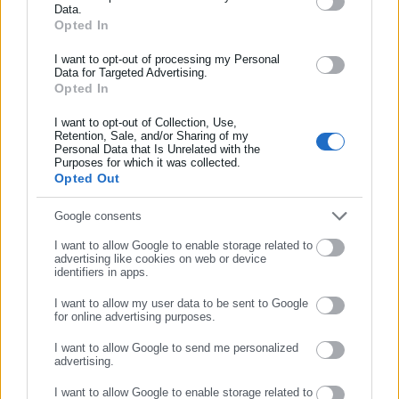
Data.
Αυτοδιοίκησης, της δημόσιας διοίκησης, της εργασίας, της
Opted In
ασφάλισης αλλά και γενικότερης επικαιρότητας από την Ελλάδα
και όλο τον κόσμο!
I want to opt-out of processing my Personal
Data for Targeted Advertising.
Opted In
Συμπλήρωσε όνομα
I want to opt-out of Collection, Use,
Retention, Sale, and/or Sharing of my
Personal Data that Is Unrelated with the
Συμπλήρωσε επώνυμο
Purposes for which it was collected.
Opted Out
Παναγιώτης Θεοδωρόπουλος
Ο Παναγιώτης Θεοδωρόπουλος είναι δημοσιογράφος με
Συμπλήρωσε email
Google consents
εξειδίκευση στο πολιτικό ρεπορτάζ και στην κάλυψη
I want to allow Google to enable storage related to
θεμάτων της τοπικής αυτοδιοίκησης σε ψηφιακά και
advertising like cookies on web or device
identifiers in apps.
ραδιοφωνικά μέσα. Ξεκίνησε σε ηλικία 22 χρονών ως
μαθητευόμενος στην εφημερίδα «Ριζοσπάστης», όπου έμεινε
I want to allow my user data to be sent to Google
για 18 χρόνια καλύπτοντας το κοινωνικό, πολιτικό και
Περισσότερα
for online advertising purposes.
ΣΥΝΕΧΙΣΤΕ ΣΤΟ WEBSITE
κυβερνητικό ρεπορτάζ. Εχει συνεργαστεί με το περιοδικό
I want to allow Google to send me personalized
«Unfollow» κάνοντας ερευνητική δημοσιογραφία. Από το
Tags:
advertising.
dept-C,
FACEBOOK,
RAY BAN,
ΕΞΥΠΝΑ ΓΥΑΛΙΑ
ΕΓΓΡΑΦΗ
2019 δουλεύει στο ραδιοφωνικό σταθμό Αθήνα 9.84.
I want to allow Google to enable storage related to
Εργάζεται στο aftodioikisi.gr από το 2016, ενώ τα τελευταία