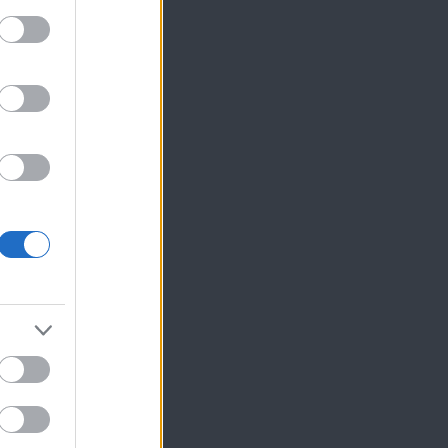
 η
ίκησης,
ης