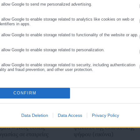
o allow Google to send me personalized advertising.
νώ από το 2018 έως το 2019 παρουσίαζε στον ρ/σ «Αθήνα 984» την
ΣΥΝΕΧΙΣΤΕ ΣΤΟ WEBSITE
ΕΓΓΡΑΦΗ
ς του όταν δεν διαβάζει, δεν ταξιδεύει και δεν συναναστρέφεται με
o allow Google to enable storage related to analytics like cookies on web or
τορίες παίζοντας με τις λέξεις. Απόρροια αυτής της ενασχόλησής του
entifiers in apps.
σεις «Φαρφουλάς» της συλλογής διηγημάτων «Ιστορίες με κακό τέλος».
o allow Google to enable storage related to functionality of the website or app.
ttps://www.facebook.com/vouzasc
o allow Google to enable storage related to personalization.
o allow Google to enable storage related to security, including authentication
ality and fraud prevention, and other user protection.
CONFIRM
.08.2026 | 20:59
04.08.2026 | 16:59
Data Deletion
Data Access
Privacy Policy
ροσλήψεις στον ιδιωτικό
Εκλογές: Έτσι θα είναι οι
ομέα – Νέες θέσεις
φάκελοι της επιστολικής
ργασίας σε εταιρείες
ψήφου (εικόνα)