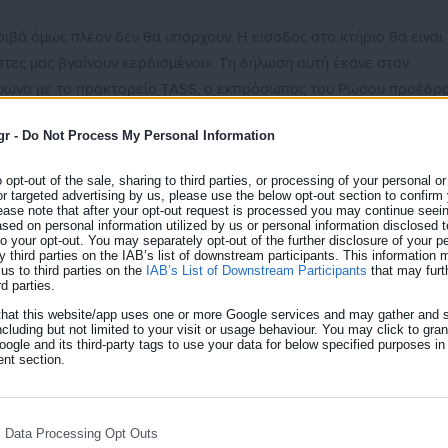
κριβά όμως πλέον δεν θα υπάρχουν. Η είσοδος στο κτήριο θα είναι
τες μας βγαίνουν κερδισμένοι». Τη δήλωση αυτή έκανε στον
μφωνα με το πρακτορείο TASS, ο εκπρόσωπος του Ρώσου προέδρ
gr -
Do Not Process My Personal Information
ιβολία για της στάση της χώρας του, ξεκαθάρισε πως αυτή η
o opt-out of the sale, sharing to third parties, or processing of your personal or
 τις σχέσεις της με την Μόσχα. Όπως αναφέρει, η θέση της Ρωσί
or targeted advertising by us, please use the below opt-out section to confirm
ς σε τζαμί είναι εσωτερικό θέμα της Τουρκίας.
ease note that after your opt-out request is processed you may continue seein
ed on personal information utilized by us or personal information disclosed to
 to your opt-out. You may separately opt-out of the further disclosure of your p
εταίροι μας θα λάβουν υπόψιν το καθεστώς της Αγίας Σοφίας ως
y third parties on the IAB’s list of downstream participants. This information
us to third parties on the
IAB’s List of Downstream Participants
that may furt
ESCO και το γεγονός ότι ο καθεδρικός ναός είναι ιερός για
rd parties.
that this website/app uses one or more Google services and may gather and s
ncluding but not limited to your visit or usage behaviour. You may click to gra
ogle and its third-party tags to use your data for below specified purposes in
nt section.
τι οι Ρώσοι τουρίστες που θα πηγαίνουν στην Κωνσταντινούπολη θ
σκεφθούν το ναό.
l Data Processing Opt Outs