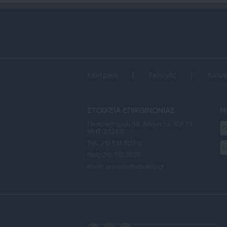
Κεντρική
Εκλογές
Διαύγ
ΣΤΟΙΧΕΙΑ ΕΠΙΚΟΙΝΩΝΙΑΣ
Ne
Πανεπιστημίου 56, Αθήνα τ.κ. 106 78,
ΜΗΤ: 232416
Τηλ. 210 514 3137-8
Φαξ: 210 512 3020
email:
press@aftodioikisi.gr