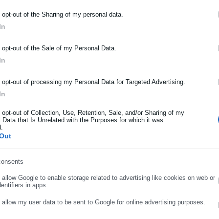
ωσικές Αρχές σέβονται τη θέση της Ρωσικής Ορθόδοξης Εκκλησίας
o opt-out of the Sharing of my personal data.
τους».
In
ΡΑΦΗ NEWSLETTER
o opt-out of the Sale of my Personal Data.
ωθείτε πρώτοι για ειδήσεις και θέματα από το χώρο της Αυτοδιο
In
μόσιας διοίκησης, της εργασίας, της ασφάλισης αλλά και γενικότερ
ρότητας από την Ελλάδα και όλο τον κόσμο!
o opt-out of processing my Personal Data for Targeted Advertising.
In
ήρωσε όνομα
o opt-out of Collection, Use, Retention, Sale, and/or Sharing of my
 Data that Is Unrelated with the Purposes for which it was
d.
ήρωσε επώνυμο
Out
Χρίστος Βούζας
ήνα. Αποφοίτησε από την ΑΣΟΕΕ (τώρα Οικονομικό Πανεπιστήμιο) και
consents
ρωσε email
πουδές του αποφάσισε να ασχοληθεί με την εξοικονόμηση λέξεων.
o allow Google to enable storage related to advertising like cookies on web or
λο το φάσμα των ΜΜΕ (μεταξύ άλλων, Αθηνόραμα, ραδιόφωνο και
Περισσότερα
entifiers in apps.
4, Flash 96, Βήμα, Καθημερινή, Μεσημβρινή, Αδέσμευτος Τύπος, City
o allow my user data to be sent to Google for online advertising purposes.
και στη συνέχεια ως πολιτικός-κοινοβουλευτικός συντάκτης. Το 2008
ΟΣ ΠΟΥΤΙΝ,
ΚΕΡΔΟΣ,
ΝΤΙΜΙΤΡΙ ΠΕΣΚΟΦ,
ΡΩΣΟΙ ΤΟΥΡΙΣΤΕΣ
, την οποία και διευθύνει μέχρι σήμερα. Στο πλαίσιο αυτό συνεργάστηκε