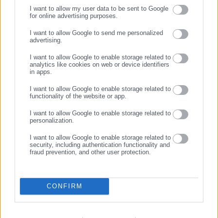
I want to allow my user data to be sent to Google
Η aftodioikisi.gr είναι η βασική Διαδικτυακή πύλη για τους
for online advertising purposes.
ΟΤΑ, το Δημόσιο και την Εργασία στην Ελλάδα,
ΣΥΝΕΧΙΣΤΕ ΣΤΟ WEBSITE
λειτουργώντας από τον Απρίλιο του 2008 ως πηγή έγκυρης
I want to allow Google to send me personalized
advertising.
και συνεχούς ροής ενημέρωσης με ειδήσεις και θέματα από
ΕΓΓΡΑΦΗ
το χώρο της Αυτοδιοίκησης, της Δημόσιας Διοίκησης, της
I want to allow Google to enable storage related to
analytics like cookies on web or device identifiers
Εργασίας, της Ασφάλισης αλλά και γενικότερης
Περισσότερα
in apps.
επικαιρότητας από την Ελλάδα και όλο τον κόσμο. Τον Μάιο
του 2010, μόλις δύο χρόνια μετά την έναρξη της λειτουργίας
I want to allow Google to enable storage related to
Tags:
ΔΗΜΟΣ ΚΙΕΒΟΥ,
ΘΕΡΜΑΝΣΗ,
ΣΧΟΛΕΙΑ
functionality of the website or app.
της τιμήθηκε με το δημοσιογραφικό Βραβείο Μπότση.
Παράλληλα, αποτελεί κόμβο αμφίδρομης επικοινωνίας
I want to allow Google to enable storage related to
personalization.
μεταξύ πολιτικών, αιρετών της Αυτοδιοίκησης αλλά και
Τελευταία νέα
Δημοφιλή
επιχειρηματιών με τους πολίτες και τους εργαζόμενους στο
I want to allow Google to enable storage related to
Όλα τα νέα
δημόσιο και ιδιωτικό τομέα, ενώ λειτουργεί ως δίαυλος
security, including authentication functionality and
fraud prevention, and other user protection.
διαδραστικής ενημέρωσης και επικοινωνίας μεταξύ της
Περιφέρειας και του Κέντρου. Καθημερινά δέχεται
εκατοντάδες χιλιάδες επισκέψεις από εργαζόμενους στο
Προτεινόμενα άρθρα
CONFIRM
δημόσιο και ιδιωτικό τομέα, πολιτικούς, αιρετούς της
Αυτοδιοίκησης, επιχειρηματίες και, κυρίως, πολίτες που
ενδιαφέρονται για τοπικά, εργασιακά, ασφαλιστικά αλλά και