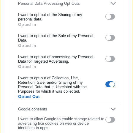
Personal Data Processing Opt Outs
κτίρια στην ουκρανική πρωτεύουσα.
I want to opt-out of the Sharing of my
Με πληθυσμό περίπου 3 εκατομμυρίων κατοίκων πριν από τον
personal data.
Opted In
ΕΓΓΡΑΦΗ NEWSLETTER
πόλεμο, το Κίεβο διαθέτει τρεις μεγάλους σταθμούς
παραγωγής ηλεκτρικής ενέργειας που προμηθεύουν την πόλη
Ενημερωθείτε πρώτοι για ειδήσεις και θέματα από το χώρο της
I want to opt-out of the Sale of my Personal
Data.
με ηλεκτρικό ρεύμα και θέρμανση. Καθένας εξ αυτών έχει
Αυτοδιοίκησης, της δημόσιας διοίκησης, της εργασίας, της
Opted In
ασφάλισης αλλά και γενικότερης επικαιρότητας από την Ελλάδα
υποστεί ζημιές επανειλημμένως από ρωσικές επιθέσεις τα
και όλο τον κόσμο!
I want to opt-out of processing my Personal
τελευταία χρόνια.
Data for Targeted Advertising.
Opted In
Συμπλήρωσε όνομα
I want to opt-out of Collection, Use,
Retention, Sale, and/or Sharing of my
Personal Data that Is Unrelated with the
Συμπλήρωσε επώνυμο
Purposes for which it was collected.
Opted Out
Συμπλήρωσε email
Google consents
I want to allow Google to enable storage related to
advertising like cookies on web or device
identifiers in apps.
Aftodioikisi News