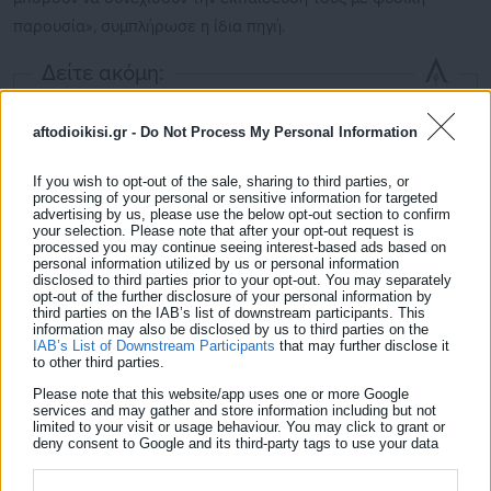
παρουσία», συμπλήρωσε η ίδια πηγή.
Δείτε ακόμη:
Παρίσι: Αστυνομικοί πυροβόλησαν άνδρα στην
Αψίδα του Θριάμβου
aftodioikisi.gr -
Do Not Process My Personal Information
ΗΠΑ: Στέλνουν δεύτερο αεροπλανοφόρο στον
If you wish to opt-out of the sale, sharing to third parties, or
processing of your personal or sensitive information for targeted
Περσικό Κόλπο
advertising by us, please use the below opt-out section to confirm
your selection. Please note that after your opt-out request is
processed you may continue seeing interest-based ads based on
personal information utilized by us or personal information
disclosed to third parties prior to your opt-out. You may separately
Μετά τις σχολικές διακοπές, περίπου 110.000 μαθητές
opt-out of the further disclosure of your personal information by
third parties on the IAB’s list of downstream participants. This
επέστρεψαν στα μαθήματα στις αρχές Φεβρουαρίου, ένα
information may also be disclosed by us to third parties on the
μέρος των οποίων εξ αποστάσεως.
IAB’s List of Downstream Participants
that may further disclose it
to other third parties.
Please note that this website/app uses one or more Google
services and may gather and store information including but not
limited to your visit or usage behaviour. You may click to grant or
deny consent to Google and its third-party tags to use your data
Τη νύχτα της Τετάρτης προς Πέμπτη, νέα ρωσικά πλήγματα
for below specified purposes in below Google consent section.
είχαν ως αποτέλεσμα να μείνουν χωρίς θέρμανση χιλιάδες