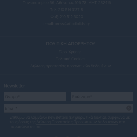
Πανεπιστημίου 56, Αθήνα τ.κ. 106 78, ΜΗΤ: 232416
Τηλ. 210 514 3137-8
Φαξ: 210 512 3020
email:
press@aftodioikisi.gr
ΠΟΛΙΤΙΚΗ ΑΠΟΡΡΗΤΟΥ
Όροι Χρήσης
Πολιτική Cookies
Δήλωση προστασίας προσωπικών δεδομένων
Newsletter
Επιθυμώ να λαμβάνω newsletters (ενημερωτικά δελτία), σύμφωνα με
τους όρους της
Δήλωση Προστασίας Προσωπικών Δεδομένων
στο
παραπάνω e-mail.