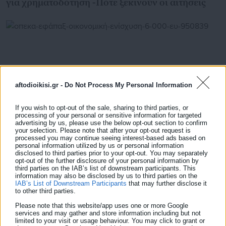
για χρηματοδότηση -Πότε ξεκινούν οι αιτήσεις
aftodioikisi.gr -
Do Not Process My Personal Information
If you wish to opt-out of the sale, sharing to third parties, or
processing of your personal or sensitive information for targeted
advertising by us, please use the below opt-out section to confirm
your selection. Please note that after your opt-out request is
processed you may continue seeing interest-based ads based on
personal information utilized by us or personal information
09.11.2021 | 12:20
disclosed to third parties prior to your opt-out. You may separately
ΟΠΕΚΑ: Εφάπαξ οικονομική ενίσχυση 6.000
opt-out of the further disclosure of your personal information by
ευρώ -Ποιους αφορά (αίτηση)
third parties on the IAB’s list of downstream participants. This
information may also be disclosed by us to third parties on the
IAB’s List of Downstream Participants
that may further disclose it
to other third parties.
Please note that this website/app uses one or more Google
Τελευταία νέα
Δημοφιλή
services and may gather and store information including but not
Όλα τα νέα
limited to your visit or usage behaviour. You may click to grant or