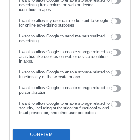
I want to allow Google to enable storage related to
advertising like cookies on web or device
07.11.2021 | 10:40
06.11.2021 | 19:47
identifiers in apps.
«Μπέρδεμα» με το Επίδομα
ΟΠΕΚΑ: Μηνιαίο επίδομα
Παιδιού Α21 -Πότε οι
360 ευρώ για ανασφάλιστους
I want to allow my user data to be sent to Google
for online advertising purposes.
επόμενες δυο πληρωμές
-Δικαιούχοι & αιτήσεις
ΣΥΝΕΧΙΣΤΕ ΣΤΟ WEBSITE
I want to allow Google to send me personalized
advertising.
ΕΓΓΡΑΦΗ
I want to allow Google to enable storage related to
analytics like cookies on web or device identifiers
in apps.
I want to allow Google to enable storage related to
06.11.2021 | 13:30
05.11.2021 | 14:48
functionality of the website or app.
Επίδομα θέρμανσης: Πότε
Επίδομα παιδιού: Πώς
ξεκινούν οι αιτήσεις -Πότε θα
μπορείτε να γίνετε
I want to allow Google to enable storage related to
personalization.
γίνουν πληρωμές
δικαιούχος -Όλα τα βήματα
(ΦΕΚ)
I want to allow Google to enable storage related to
security, including authentication functionality and
fraud prevention, and other user protection.
CONFIRM