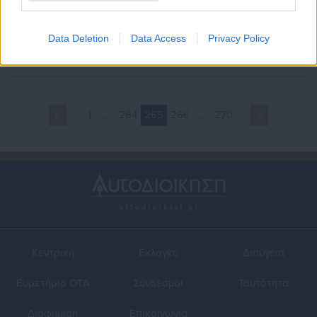
05.11.2021 | 11:15
05.11.2021 | 11:14
ΟΠΕΚΑ: Ενίσχυση 6000
Επιδόματα αναπηρίας: Όλες
ευρώ στους τραυματίες στις
οι αλλαγές που έρχονται
Data Deletion
Data Access
Privacy Policy
πυρκαγιές καλοκαιριού – Η
(ΦΕΚ)
αίτηση
1
…
264
265
266
…
270
Κεντρική
Εκλογές
Διαύγεια
Ευρετήριο ΟΤΑ
Σύνδεσμοι
Ταυτότητα
Διαφήμιση
Επικοινωνία