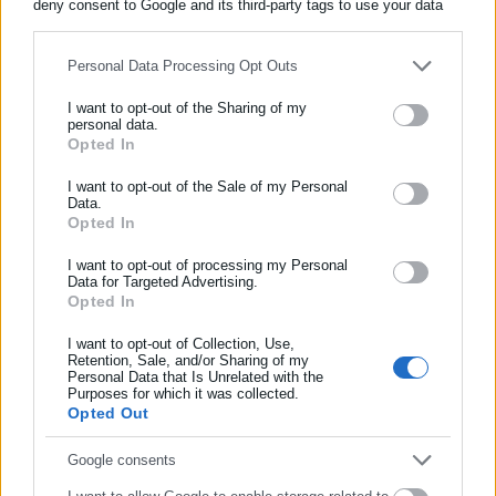
deny consent to Google and its third-party tags to use your data
for below specified purposes in below Google consent section.
Personal Data Processing Opt Outs
Περισσότερα άρθρα
I want to opt-out of the Sharing of my
personal data.
Opted In
ΕΓΓΡΑΦΗ NEWSLETTER
Ενημερωθείτε πρώτοι για ειδήσεις και θέματα από το χώρο της
I want to opt-out of the Sale of my Personal
Data.
Αυτοδιοίκησης, της δημόσιας διοίκησης, της εργασίας, της
Opted In
ασφάλισης αλλά και γενικότερης επικαιρότητας από την Ελλάδα
και όλο τον κόσμο!
I want to opt-out of processing my Personal
Data for Targeted Advertising.
09.11.2021 | 12:14
07.11.2021 | 13:34
Opted In
Συμπλήρωσε όνομα
ΟΠΕΚΑ: Νέοι τρόποι
Δώρο Χριστουγέννων: Πώς
ενημέρωσης του κοινού -Τι
υπολογίζεται – Πότε
I want to opt-out of Collection, Use,
ισχύει για επισκέψεις στις
καταβάλλεται
Retention, Sale, and/or Sharing of my
υπηρεσίες
Personal Data that Is Unrelated with the
Συμπλήρωσε επώνυμο
Purposes for which it was collected.
Opted Out
Συμπλήρωσε email
Google consents