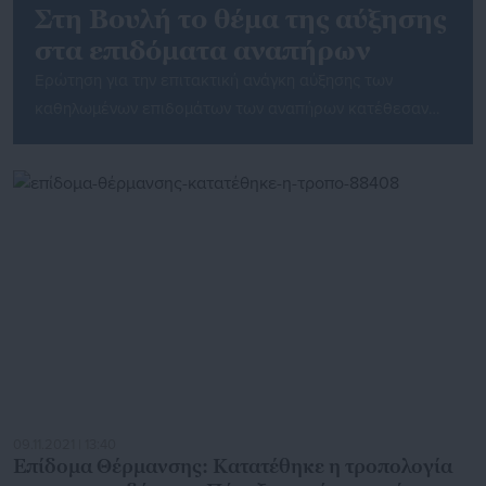
Στη Βουλή το θέμα της αύξησης
στα επιδόματα αναπήρων
Ερώτηση για την επιτακτική ανάγκη αύξησης των
καθηλωμένων επιδομάτων των αναπήρων κατέθεσαν
σήμερα στη Βουλή, 45 βουλευτές του ΣΥΡΙΖΑ-ΠΣ,
κατόπιν πρωτοβουλίας του Παναγιώτη Κουρουμπλή. Οι
βουλευτές της αξιωματικής αντιπολίτευσης
επισημαίνουν ότι τα τελευταία δυόμιση χρόνια που η
χώρα μας δεν υπόκειται σε δημοσιονομικούς
περιορισμούς, τα επιδόματα των αναπήρων παραμένουν
καθηλωμένα στο ποσό των 330 ευρώ […]
09.11.2021 | 13:40
Επίδομα Θέρμανσης: Κατατέθηκε η τροπολογία