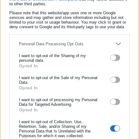
to other third parties.
Είναι κάτοχος του πανελλήνιου ρεκόρ τόσο σε ανοικτό (6,08 μ.) 
Please note that this website/app uses one or more Google
κλειστό στίβο (6,17 μ.). Τον Μάρτιο του 2025 έγινε ο πρώτος Έλλ
services and may gather and store information including but not
επικοντιστής που κατέκτησε το χρυσό μετάλλιο στο Ευρωπαϊκό
limited to your visit or usage behaviour. You may click to grant or
deny consent to Google and its third-party tags to use your data
Πρωτάθλημα Κλειστού Στίβου. Αυτή τη στιγμή βρίσκεται στην 2
for below specified purposes in below Google consent section.
όλων των εποχών στο “κλαμπ των 6 μέτρων”, δηλαδή των αθλη
Personal Data Processing Opt Outs
έχουν υπερβεί τα 6 μέτρα.
I want to opt-out of the Sharing of my
Ο Καραλής επελέγη από την Ελληνική Ολυμπιακή Επιτροπή ως 
personal data.
Opted In
της ελληνικής αποστολής, μαζί με την αθλήτρια της καλλιτεχνικής
ΕΓΓΡΑΦΗ NEWSLETTER
κολύμβησης, Ευαγγελία Πλατανιώτη, στην τελετή λήξης των Ολυ
I want to opt-out of the Sale of my Personal
Ενημερωθείτε πρώτοι για ειδήσεις και θέματα από το χώρο της
Data.
Αγώνων 2024 στο Παρίσι.
Opted In
Αυτοδιοίκησης, της δημόσιας διοίκησης, της εργασίας, της ασφάλι
γενικότερης επικαιρότητας από την Ελλάδα και όλο τον κόσμο!
I want to opt-out of processing my Personal
Data for Targeted Advertising.
Συμπλήρωσε όνομα
Opted In
I want to opt-out of Collection, Use,
Retention, Sale, and/or Sharing of my
Συμπλήρωσε επώνυμο
Personal Data that Is Unrelated with the
Purposes for which it was collected.