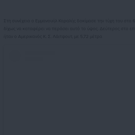
Στη συνέχεια ο Εμμανουήλ Καραλής δοκίμασε την τύχη του στα 6,1
δίχως να καταφέρει να περάσει αυτό το ύψος. Δεύτερος στο επ
ήταν ο Αμερικανός Κ. Σ. Λάιτφουτ, με 5,72 μέτρα