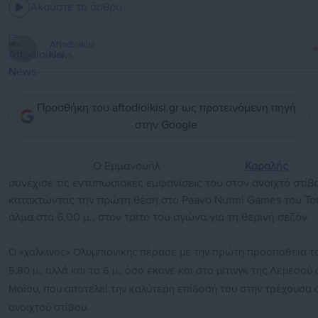
Ακούστε το άρθρο
Aftodioikisi
News
Προσθήκη του aftodioikisi.gr ως προτεινόμενη πηγή
στην Google
Ο Εμμανουήλ
Καραλής
συνέχισε τις εντυπωσιακές εμφανίσεις του στον ανοιχτό στίβο
κατακτώντας την πρώτη θέση στο Paavo Nurmi Games του Το
άλμα στα 6,00 μ., στον τρίτο του αγώνα για τη θερινή σεζόν.
Ο «χάλκινος» Ολυμπιονίκης πέρασε με την πρώτη προσπάθεια τα 
5,80 μ., αλλά και τα 6 μ., όσο έκανε και στο μίτινγκ της Λεμεσού 
Μαΐου, που αποτελεί την καλύτερη επίδοσή του στην τρέχουσα 
ανοιχτού στίβου.