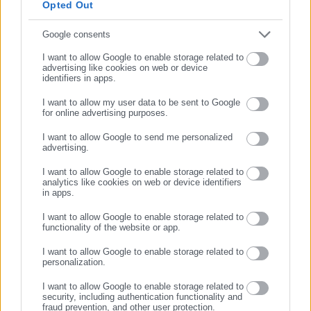
Opted Out
Συμπλήρωσε email
Google consents
Aftodioikisi News
I want to allow Google to enable storage related to
Η aftodioikisi.gr είναι η βασική Διαδικτυακή πύλη για τους ΟΤΑ, τ
advertising like cookies on web or device
identifiers in apps.
και την Εργασία στην Ελλάδα, λειτουργώντας από τον Απρίλιο τ
ως πηγή έγκυρης και συνεχούς ροής ενημέρωσης με ειδήσεις κα
I want to allow my user data to be sent to Google
for online advertising purposes.
ΣΥΝΕΧΙΣΤΕ ΣΤΟ WEBSITE
από το χώρο της Αυτοδιοίκησης, της Δημόσιας Διοίκησης, της Ε
της Ασφάλισης αλλά και γενικότερης επικαιρότητας από την Ελλ
I want to allow Google to send me personalized
ΕΓΓΡΑΦΗ
όλο τον κόσμο. Τον Μάιο του 2010, μόλις δύο χρόνια μετά την έν
advertising.
Περισσότερα
λειτουργίας της τιμήθηκε με το δημοσιογραφικό Βραβείο Μπ
I want to allow Google to enable storage related to
Παράλληλα, αποτελεί κόμβο αμφίδρομης επικοινωνίας μεταξύ πο
analytics like cookies on web or device identifiers
Tags:
ΕΠΙ ΚΟΝΤΩ,
ΚΑΡΑΛΗΣ,
ΤΟΥΡΚΟΥ,
ΦΙΝΛΑΝΔΙΑ
in apps.
αιρετών της Αυτοδιοίκησης αλλά και επιχειρηματιών με τους πολ
τους εργαζόμενους στο δημόσιο και ιδιωτικό τομέα, ενώ λειτου
I want to allow Google to enable storage related to
δίαυλος διαδραστικής ενημέρωσης και επικοινωνίας μεταξύ 
functionality of the website or app.
Τελευταία νέα
Δημοφιλή
Περιφέρειας και του Κέντρου. Καθημερινά δέχεται εκατοντάδες 
I want to allow Google to enable storage related to
Όλα τα νέα
επισκέψεις από εργαζόμενους στο δημόσιο και ιδιωτικό τομέα, πο
personalization.
αιρετούς της Αυτοδιοίκησης, επιχειρηματίες και, κυρίως, πολίτ
I want to allow Google to enable storage related to
ενδιαφέρονται για τοπικά, εργασιακά, ασφαλιστικά αλλά και για γ
security, including authentication functionality and
θέματα της επικαιρότητας.
fraud prevention, and other user protection.