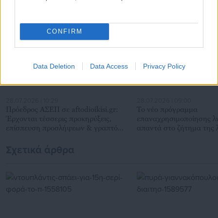
Προτεινόμενα άρθρα
CONFIRM
Data Deletion
Data Access
Privacy Policy
28.07.2026 | 10:29
28.07.2026 | 09:00
Πρόεδρος ΑΣΕΠ σε aftodioikisi.gr:
Το νέο πρόγραμμα
Έρχονται τέσσερις προκηρύξεις,
επαναχρησιμοποίησης λ
επίσπευση προσλήψεων & γραπτός
απαντά στο ζήτημα της 
διαγωνισμός
στο Ηράκλειο
Σχετικά άρθρα