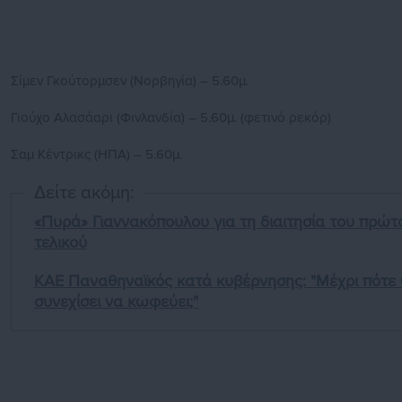
Σίμεν Γκούτορμσεν (Νορβηγία) – 5.60μ.
Γιούχο Αλασάαρι (Φινλανδία) – 5.60μ. (φετινό ρεκόρ)
Σαμ Κέντρικς (ΗΠΑ) – 5.60μ.
Δείτε ακόμη:
«Πυρά» Γιαννακόπουλου για τη διαιτησία του πρώτ
τελικού
ΚΑΕ Παναθηναϊκός κατά κυβέρνησης: "Μέχρι πότε
συνεχίσει να κωφεύει;"