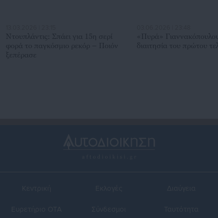
13.03.2026 | 23:15
03.06.2026 | 23:48
Ντουπλάντις: Σπάει για 15η σερί
«Πυρά» Γιαννακόπουλου
φορά το παγκόσμιο ρεκόρ – Ποιόν
διαιτησία του πρώτου τε
ξεπέρασε
Κεντρική
Εκλογές
Διαύγεια
Ευρετήριο ΟΤΑ
Σύνδεσμοι
Ταυτότητα