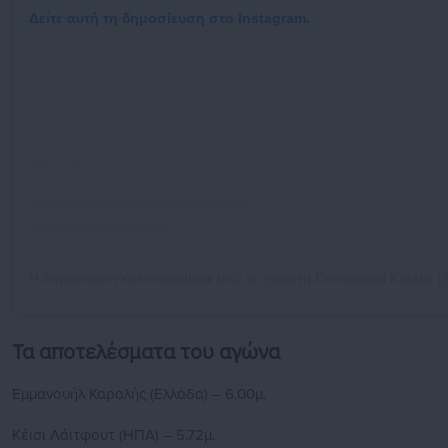
Δείτε αυτή τη δημοσίευση στο Instagram.
Η δημοσίευση κοινοποιήθηκε από το χρήστη Emmanouil Karalis 
Τα αποτελέσματα του αγώνα
Εμμανουήλ Καραλής (Ελλάδα) – 6.00μ.
Κέισι Λάιτφουτ (ΗΠΑ) – 5.72μ.