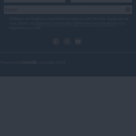
Επιθυμώ να λαμβάνω newsletters (ενημερωτικά δελτία), σύμφωνα με
τους όρους της
Δήλωση Προστασίας Προσωπικών Δεδομένων
στο
παραπάνω e-mail.
Powered by
| copyright 2023