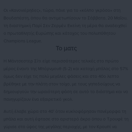
Οι «Κανονιέρηδες», τώρα, πάνε για το «κόλπο γκρόσο» στη
Βουδαπέστη, όπου θα αντιμετωπίσουν το Σάββατο, 20 Μαΐου,
τη διαστημική Παρί Σεν Ζερμέν. Εκείνη τη μέρα θα αναδειχθεί
ο πρωταθλητής Ευρώπης και κάτοχος του πολυπόθητου
Champions League.
Το ματς
Η Μάντσεστερ Σίτι είχε περισσότερες τελικές στο πρώτο
μέρος έναντι της Μπόρνμουθ (5-2) και κατοχή μπάλας στο 57%
όμως δεν είχε τις πολύ μεγάλες φάσεις και στο 40ο λεπτο
βρέθηκε με την πλάτη στον τοίχο, με τους γηπεδούχους να
δημιουργούν την ωραιότερη φάση σε αυτό το διάστημα και να
πανηγυρίζουν ένα εξαιρετικό γκολ.
Αυτή έλαβε χώρα στο 40′ όταν κυκλοφόρησαν πανέμορφα τη
μπάλα και αυτή έφτασε στο αριστερό άκρο όπου ο Τρουφέ τη
γύρισε στο ύψος της μεγάλης περιοχής, με τον Κρουπί να