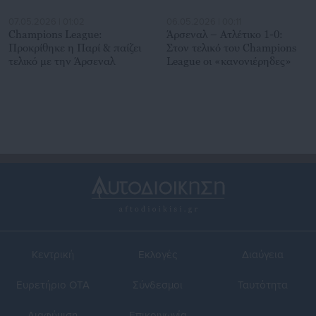
07.05.2026 | 01:02
06.05.2026 | 00:11
Champions League:
Άρσεναλ – Ατλέτικο 1-0:
Προκρίθηκε η Παρί & παίζει
Στον τελικό του Champions
τελικό με την Άρσεναλ
League οι «κανονιέρηδες»
Κεντρική
Εκλογές
Διαύγεια
Ευρετήριο ΟΤΑ
Σύνδεσμοι
Ταυτότητα
Διαφήμιση
Επικοινωνία