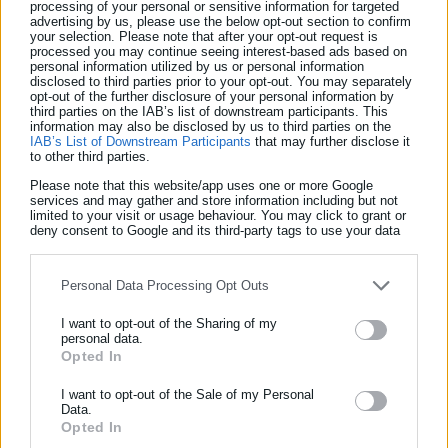
processing of your personal or sensitive information for targeted
advertising by us, please use the below opt-out section to confirm
του Ράγιαν.
your selection. Please note that after your opt-out request is
processed you may continue seeing interest-based ads based on
personal information utilized by us or personal information
disclosed to third parties prior to your opt-out. You may separately
opt-out of the further disclosure of your personal information by
third parties on the IAB’s list of downstream participants. This
Το τελευταίο ημίωρο βρήκε τους πολίτες να έχουν τη μπάλα
information may also be disclosed by us to third parties on the
IAB’s List of Downstream Participants
that may further disclose it
αλλά να αδυνατούν να φτιάξουν καθαρές ευκαιρίες, με την
to other third parties.
Μπόρνμουθ όχι μόνο να παίζει άμυνα για σεμινάριο αλλά να
Please note that this website/app uses one or more Google
είναι και φωτιά στις αντεπιθέσεις, με τον Μπρουκς να βγαίνει
services and may gather and store information including but not
limited to your visit or usage behaviour. You may click to grant or
μόνος απέναντι στον Ντοναρούμα στο 90′ αλλά να στέλνει τη
deny consent to Google and its third-party tags to use your data
for below specified purposes in below Google consent section.
μπάλα στο αριστερό δοκάρι.
Personal Data Processing Opt Outs
ΜΠΟΡΝΜΟΥΘ: Πέτροβιτς, Σμιθ (90′ Κουκ), Χιλ, Σένεσι,
I want to opt-out of the Sharing of my
Τρουφέρ, Σκοτ, Άνταμς, Ράγιαν (84′ Μπρουκς), Κρουπί
personal data.
(76′ Κλάιφερτ) Τάβερνιερ, Εβανίλσον (90′ Ουνάλ)
Opted In
ΕΓΓΡΑΦΗ NEWSLETTER
ΜΑΝΤΣΕΣΤΕΡ ΣΙΤΙ: Ντοναρούμα, Νούνες, Κουσάνοφ,
Ενημερωθείτε πρώτοι για ειδήσεις και θέματα από το χώρο της
I want to opt-out of the Sale of my Personal
Γκεΐ, Ο’Ράιλι, Ρόδρι, Κόβατσιτς (56′ Φόντεν),
Data.
Αυτοδιοίκησης, της δημόσιας διοίκησης, της εργασίας, της
Opted In
Μπερνάρντο Σίλβα (56′ Τσερκί), Σεμένιο (56′ Σαβίνιο),
ασφάλισης αλλά και γενικότερης επικαιρότητας από την Ελλάδα