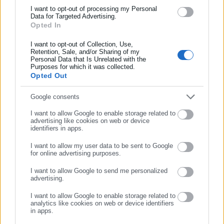
Ντοκού (76′ Μαρμούς) Χάλαντ
και όλο τον κόσμο!
I want to opt-out of processing my Personal
Data for Targeted Advertising.
Η φανταστική σεζόν των κερασιών
Opted In
Συμπλήρωσε όνομα
Με το αποτέλεσμα αυτό τα εκπληκτικά κεράσια του Ιραόλα
I want to opt-out of Collection, Use,
Retention, Sale, and/or Sharing of my
(τρέχουν αήττητο σερί 17 αγώνων στην Premier League,
Personal Data that Is Unrelated with the
Συμπλήρωσε επώνυμο
Purposes for which it was collected.
τελευταία ήττα τους στις 3 Ιανουαρίου) εξασφάλισαν την
Opted Out
πρώτη ευρωπαϊκή έξοδο στην ιστορία τους μέσω του Europa
League, με την Άρσεναλ από την πλευρά της να επιστρέφει
Συμπλήρωσε email
Google consents
στην κορυφή της Αγγλίας για πρώτη φορά μετά από το 2004
I want to allow Google to enable storage related to
advertising like cookies on web or device
και να έχει μπροστά της τον τελικό του Champions League
identifiers in apps.
κόντρα στην Παρί Σεν Ζερμέν στις 30 Μαΐου.
I want to allow my user data to be sent to Google
for online advertising purposes.
ΣΥΝΕΧΙΣΤΕ ΣΤΟ WEBSITE
I want to allow Google to send me personalized
advertising.
ΕΓΓΡΑΦΗ
I want to allow Google to enable storage related to
analytics like cookies on web or device identifiers
in apps.