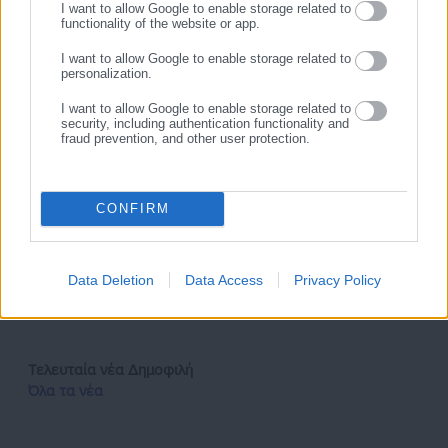
I want to allow Google to enable storage related to
functionality of the website or app.
I want to allow Google to enable storage related to
personalization.
Αλέξιος Ηλιάδης
Γεννήθηκα το 2002 στην Αθήνα και σπούδασα πολιτικές
I want to allow Google to enable storage related to
security, including authentication functionality and
επιστήμες στο Freie Universität του Βερολίνου με πλήρη
fraud prevention, and other user protection.
υποτροφία σπουδών. Αποφοίτησα το 2025 όταν και άρχισα
το μεταπτυχιακό πρόγραμμα "Δημοσιογραφια και Νεα Μεσα"
στο ΕΚΠΑ, με υποτροφία σπουδών από το Ίδρυμα Μπότση.
CONFIRM
Έχω εργαστεί στην τοπική εφημερίδα της Νέας Σμύρνης
Περισσότερα
"Νέοι Ορίζοντες" και ως Freelancer για το "Inside Story".
https://www.facebook.com/profile.php?
Tags:
ΑΡΣΕΝΑΛ,
ΚΑΝΟΝΙΕΡΗΔΕΣ,
ΠΡΕΜΙΕΡ ΛΙΓΚ,
Data Deletion
Data Access
Privacy Policy
id=100008153290666&locale=el_GR
ΠΡΩΤΑΘΛΗΤΡΙΑ
Τελευταία νέα
Δημοφιλή
Όλα τα νέα