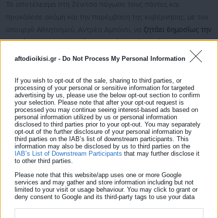
Το αποτέλεσμα στη Ζένιτσα πάγωσε τους πάντες και
προκάλεσε ακόμη και την παρέμβαση της κυβέρνησης, με τον
υπουργό Αθλητισμού, Αντρέα Αμπόντι, να
ζητάει δημοσίως την
παραίτηση του Γκαμπριέλε Γκραβίνα από τη θέση του
προέδρου της ποδοσφαιρικής ομοσπονδίας της χώρας.
aftodioikisi.gr -
Do Not Process My Personal Information
Αυτό έγινε την Τετάρτη (1/4) και μία μέρα μετά ο Γκραβίνα
If you wish to opt-out of the sale, sharing to third parties, or
όντως παραιτήθηκε.
processing of your personal or sensitive information for targeted
advertising by us, please use the below opt-out section to confirm
your selection. Please note that after your opt-out request is
processed you may continue seeing interest-based ads based on
personal information utilized by us or personal information
disclosed to third parties prior to your opt-out. You may separately
opt-out of the further disclosure of your personal information by
third parties on the IAB’s list of downstream participants. This
information may also be disclosed by us to third parties on the
IAB’s List of Downstream Participants
that may further disclose it
to other third parties.
Please note that this website/app uses one or more Google
services and may gather and store information including but not
limited to your visit or usage behaviour. You may click to grant or
deny consent to Google and its third-party tags to use your data
for below specified purposes in below Google consent section.
Aftodioikisi News