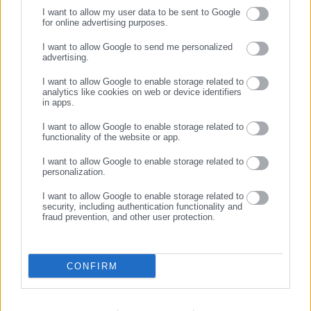
I want to allow my user data to be sent to Google
for online advertising purposes.
ΣΥΝΕΧΙΣΤΕ ΣΤΟ WEBSITE
I want to allow Google to send me personalized
advertising.
ΕΓΓΡΑΦΗ
06.08.2026 | 20:59
06.08.2026 | 16:29
I want to allow Google to enable storage related to
Η επίσημη εφαρμογή για
Μελέτη-σοκ για τους
analytics like cookies on web or device identifiers
καταγγελίες κατάληψης
Δήμους: “Ωρολογιακή βόμβα”
in apps.
δρόμων και πεζοδρομίων
υποστελέχωση &
χρηματοδοτικό έλλειμμα
I want to allow Google to enable storage related to
functionality of the website or app.
Σχετικά άρθρα
I want to allow Google to enable storage related to
personalization.
I want to allow Google to enable storage related to
security, including authentication functionality and
fraud prevention, and other user protection.
05.03.2026 | 20:21
18.12.2025 | 19:39
CONFIRM
Χάρι Μαγκουάιρ: Έλληνες
FIFA: Προς επαναφορά της
αστυνομικοί ζητάνε τον
Ρωσίας στις διοργανώσεις το
αποκλεισμό του από Premier
2026