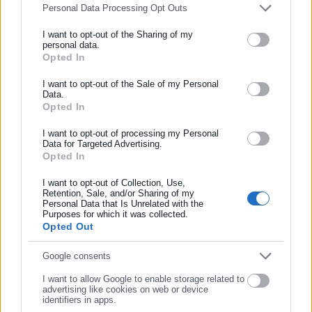
Η aftodioikisi.gr είναι η βασική Διαδικτυακή πύλη για τους
Personal Data Processing Opt Outs
ΟΤΑ, το Δημόσιο και την Εργασία στην Ελλάδα,
I want to opt-out of the Sharing of my
λειτουργώντας από τον Απρίλιο του 2008 ως πηγή έγκυρης
personal data.
και συνεχούς ροής ενημέρωσης με ειδήσεις και θέματα από
Opted In
ΕΓΓΡΑΦΗ NEWSLETTER
το χώρο της Αυτοδιοίκησης, της Δημόσιας Διοίκησης, της
Ενημερωθείτε πρώτοι για ειδήσεις και θέματα από το χώρο της
I want to opt-out of the Sale of my Personal
Εργασίας, της Ασφάλισης αλλά και γενικότερης
Περισσότερα
Data.
Αυτοδιοίκησης, της δημόσιας διοίκησης, της εργασίας, της
επικαιρότητας από την Ελλάδα και όλο τον κόσμο. Τον Μάιο
Opted In
ασφάλισης αλλά και γενικότερης επικαιρότητας από την Ελλάδα
του 2010, μόλις δύο χρόνια μετά την έναρξη της λειτουργίας
Tags:
ΑΠΟΚΛΕΙΣΜΟΣ,
ΙΤΑΛΙΑ,
ΜΟΥΝΤΙΑΛ,
ΠΑΡΑΙΤΗΣΗ,
και όλο τον κόσμο!
της τιμήθηκε με το δημοσιογραφικό Βραβείο Μπότση.
ΠΡΟΕΔΡΟΣ ΙΤΑΛΙΚΗΣ ΠΟΔΟΣΦΑΙΡΙΚΗΣ ΟΜΟΣΠΝΔΙΑΣ
I want to opt-out of processing my Personal
Data for Targeted Advertising.
Παράλληλα, αποτελεί κόμβο αμφίδρομης επικοινωνίας
Opted In
Συμπλήρωσε όνομα
μεταξύ πολιτικών, αιρετών της Αυτοδιοίκησης αλλά και
επιχειρηματιών με τους πολίτες και τους εργαζόμενους στο
I want to opt-out of Collection, Use,
Τελευταία νέα
Δημοφιλή
Retention, Sale, and/or Sharing of my
δημόσιο και ιδιωτικό τομέα, ενώ λειτουργεί ως δίαυλος
Όλα τα νέα
Personal Data that Is Unrelated with the
Συμπλήρωσε επώνυμο
διαδραστικής ενημέρωσης και επικοινωνίας μεταξύ της
Purposes for which it was collected.
Opted Out
Περιφέρειας και του Κέντρου. Καθημερινά δέχεται
εκατοντάδες χιλιάδες επισκέψεις από εργαζόμενους στο
Συμπλήρωσε email
Google consents
δημόσιο και ιδιωτικό τομέα, πολιτικούς, αιρετούς της
Προτεινόμενα άρθρα
Αυτοδιοίκησης, επιχειρηματίες και, κυρίως, πολίτες που
I want to allow Google to enable storage related to
advertising like cookies on web or device
ενδιαφέρονται για τοπικά, εργασιακά, ασφαλιστικά αλλά και
identifiers in apps.
για γενικότερα θέματα της επικαιρότητας.