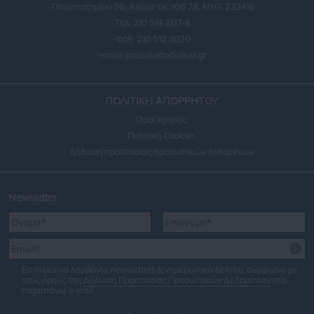
Πανεπιστημίου 56, Αθήνα τ.κ. 106 78, ΜΗΤ: 232416
Τηλ. 210 514 3137-8
Φαξ: 210 512 3020
email:
press@aftodioikisi.gr
ΠΟΛΙΤΙΚΗ ΑΠΟΡΡΗΤΟΥ
Όροι Χρήσης
Πολιτική Cookies
Δήλωση προστασίας προσωπικών δεδομένων
Newsletter
Επιθυμώ να λαμβάνω newsletters (ενημερωτικά δελτία), σύμφωνα με
τους όρους της
Δήλωση Προστασίας Προσωπικών Δεδομένων
στο
παραπάνω e-mail.