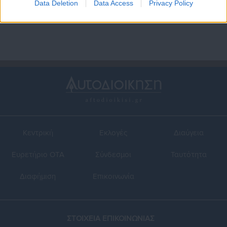
League
Data Deletion
Data Access
Privacy Policy
Κεντρική
Εκλογές
Διαύγεια
Ευρετήριο ΟΤΑ
Σύνδεσμοι
Ταυτότητα
Διαφήμιση
Επικοινωνία
ΣΤΟΙΧΕΙΑ ΕΠΙΚΟΙΝΩΝΙΑΣ