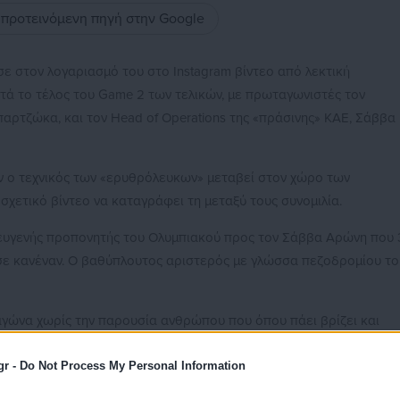
ς προτεινόμενη πηγή στην Google
ε στον λογαριασμό του στο Ιnstagram βίντεο από λεκτική
τά το τέλος του Game 2 των τελικών, με πρωταγωνιστές τον
αρτζώκα, και τον Head of Operations της «πράσινης» ΚΑΕ, Σάββα
ιν ο τεχνικός των «ερυθρόλευκων» μεταβεί στον χώρο των
σχετικό βίντεο να καταγράφει τη μεταξύ τους συνομιλία.
Ο ευγενής προπονητής του Ολυμπιακού προς τον Σάββα Αρώνη που 
 σε κανέναν. Ο βαθύπλουτος αριστερός με γλώσσα πεζοδρομίου το
γώνα χωρίς την παρουσία ανθρώπου που όπου πάει βρίζει και
ες και ό,τι άλλο υπάρχει. Και βέβαια, απολαμβάνει την ασυλία
gr -
Do Not Process My Personal Information
υρός άνδρας του Παναθηναϊκού.