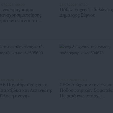
.07.2026 | 09:00
28.07.2026 | 07:20
ο νέο πρόγραμμα
Πόθεν Έσχες: Τι δηλώνει 
παναχρησιμοποίησης
Δήμαρχος Σίφνου
υμάτων απαντά στο
ήτημα της λειψυδρίας στο
ράκλειο
.06.2026 | 20:01
06.06.2026 | 19:03
ΑΕ Παναθηναϊκός κατά
ΣΕΦ: Διώχνουν την Ένωσ
παρτζώκα και Λεπενιώτη:
Ποδοσφαιρικών Σωματεί
Τέλος η ανοχή»
Πειραιά ενώ υπάρχει
σύμβαση μέχρι το 2033