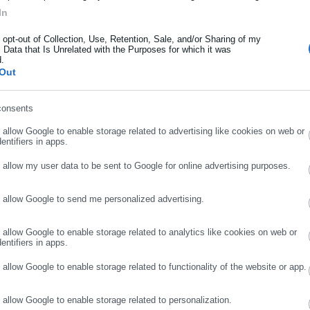
In
com/K2qF8l984P
ήρωσε όνομα
o opt-out of Collection, Use, Retention, Sale, and/or Sharing of my
 Data that Is Unrelated with the Purposes for which it was
d.
ήρωσε επώνυμο
Out
ne 6, 2026
consents
ρωσε email
o allow Google to enable storage related to advertising like cookies on web or
entifiers in apps.
o allow my user data to be sent to Google for online advertising purposes.
o allow Google to send me personalized advertising.
ΣΥΝΕΧΙΣΤΕ ΣΤΟ WEBSITE
ΕΓΓΡΑΦΗ
o allow Google to enable storage related to analytics like cookies on web or
entifiers in apps.
o allow Google to enable storage related to functionality of the website or app.
Aftodioikisi News
αδικτυακή πύλη για τους ΟΤΑ, το Δημόσιο και την Εργασία στην Ελλάδα,
o allow Google to enable storage related to personalization.