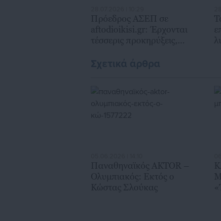
28.07.2026 | 10:29
28
Πρόεδρος ΑΣΕΠ σε
Τ
aftodioikisi.gr: Έρχονται
ε
τέσσερις προκηρύξεις,
λ
επίσπευση προσλήψεων &
ζ
γραπτός διαγωνισμός
Η
Σχετικά άρθρα
05.06.2026 | 14:10
06
Παναθηναϊκός AKTOR –
Κ
Ολυμπιακός: Εκτός ο
Μ
Κώστας Σλούκας
«