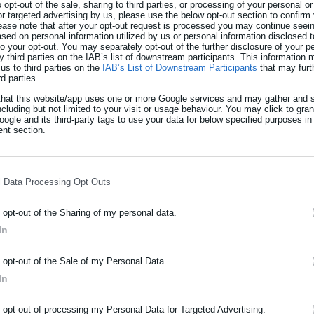
o opt-out of the sale, sharing to third parties, or processing of your personal or
or targeted advertising by us, please use the below opt-out section to confirm
ease note that after your opt-out request is processed you may continue seein
ed on personal information utilized by us or personal information disclosed to
» ΚΑΕ δημοσίευσε το εν λόγω βίντεο, καταγγέλλοντας προσβολές
 to your opt-out. You may separately opt-out of the further disclosure of your p
y third parties on the IAB’s list of downstream participants. This information
 του Παναθηναϊκού, αλλά και του Σάββα Αρώνη.
us to third parties on the
IAB’s List of Downstream Participants
that may furt
rd parties.
that this website/app uses one or more Google services and may gather and s
ncluding but not limited to your visit or usage behaviour. You may click to gra
τά Μπαρτζώκα και Λεπενιώτη: «Τέλος η
ogle and its third-party tags to use your data for below specified purposes in
nt section.
αλάβει ο έκπτωτος και καταδικασμένος
l Data Processing Opt Outs
α σχολιαστή στην ΕΡΤ”
o opt-out of the Sharing of my personal data.
In
ΡΑΦΗ NEWSLETTER
o opt-out of the Sale of my Personal Data.
κού του πρωταθλήματος της Stoiximan GBL ο προπονητής του
ωθείτε πρώτοι για ειδήσεις και θέματα από το χώρο της Αυτοδιο
In
 εξήλθε του αγωνιστικού χώρου υβρίζοντας χυδαία τους φίλους
μόσιας διοίκησης, της εργασίας, της ασφάλισης αλλά και γενικότερ
κριμένα: «Αγράμματα μουνόπ@ν@ γ@μώ το σπίτι σας»!
ρότητας από την Ελλάδα και όλο τον κόσμο!
o opt-out of processing my Personal Data for Targeted Advertising.