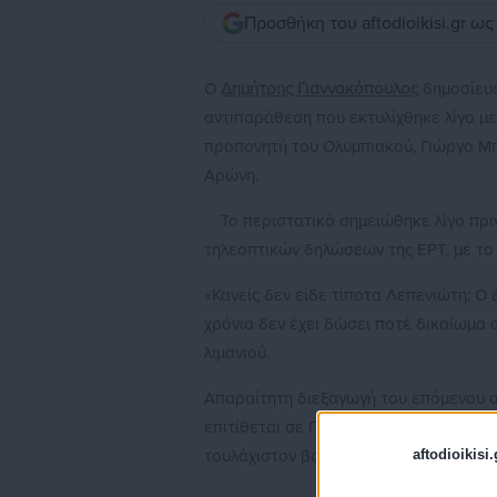
Προσθήκη του aftodioikisi.gr ω
Ο
Δημήτρης Γιαννακόπουλος
δημοσίευσ
αντιπαράθεση που εκτυλίχθηκε λίγο με
προπονητή του Ολυμπιακού, Γιώργο Μπ
Αρώνη.
Το περιστατικό σημειώθηκε λίγο πρ
τηλεοπτικών δηλώσεων της ΕΡΤ, με το 
«Κανείς δεν είδε τίποτα Λεπενιώτη; 
χρόνια δεν έχει δώσει ποτέ δικαίωμα
λιμανιού.
Απαραίτητη διεξαγωγή του επόμενου α
επιτίθεται σε Παναγίες, παιδιά, γυναίκ
aftodioikisi.
τουλάχιστον βουλευτή», έγραψε ο ισχ