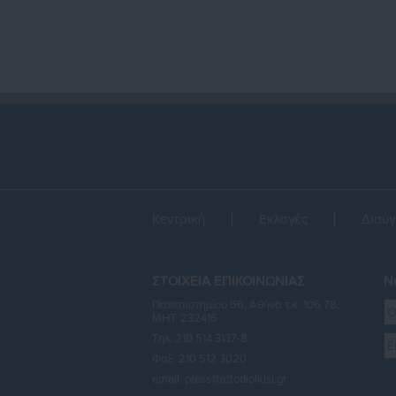
Κεντρική
Εκλογές
Διαύγ
ΣΤΟΙΧΕΙΑ ΕΠΙΚΟΙΝΩΝΙΑΣ
Ne
Πανεπιστημίου 56, Αθήνα τ.κ. 106 78,
ΜΗΤ: 232416
Τηλ. 210 514 3137-8
Φαξ: 210 512 3020
email:
press@aftodioikisi.gr