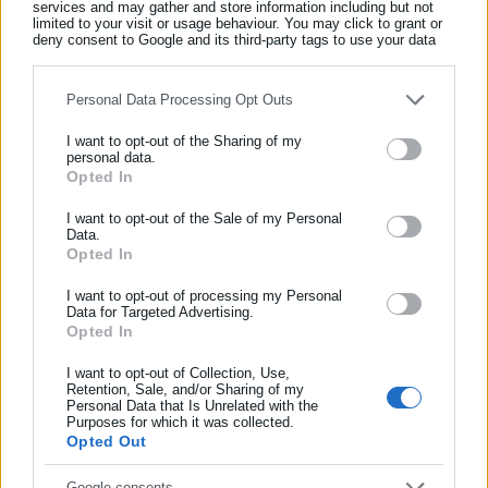
services and may gather and store information including but not
limited to your visit or usage behaviour. You may click to grant or
deny consent to Google and its third-party tags to use your data
Απαλλάσσεται ο Ιωάννης Παπαπέτρου, καλαθοσφαιριστής της
for below specified purposes in below Google consent section.
ΠΑΝΑΘΗΝΑΪΚΟΣ ΑΘΛΗΤΙΚΟΣ ΟΜΙΛΟΣ ΚΑΛΑΘΟΣΦΑΙΡΙΚΗ
Personal Data Processing Opt Outs
ΑΝΩΝΥΜΗ ΕΤΑΙΡΕΙΑ (δ.τ. ΚΑΕ ΠΑΝΑΘΗΝΑΙΚΟΣ AKTOR) για
την πράξη της ανάρμοστης συμπεριφορά προς το πρόσωπο
I want to opt-out of the Sharing of my
personal data.
θεατή, κατά τον ως άνω αγώνα».
Opted In
ΕΓΓΡΑΦΗ NEWSLETTER
Επιβάλλεται στην ΠΑΝΑΘΗΝΑΪΚΟΣ ΑΘΛΗΤΙΚΟΣ ΟΜΙΛΟΣ
Ενημερωθείτε πρώτοι για ειδήσεις και θέματα από το χώρο της
I want to opt-out of the Sale of my Personal
Data.
ΚΑΛΑΘΟΣΦΑΙΡΙΚΗ ΑΝΩΝΥΜΗ ΕΤΑΙΡΕΙΑ (δ.τ. ΚΑΕ
Αυτοδιοίκησης, της δημόσιας διοίκησης, της εργασίας, της
Opted In
ΠΑΝΑΘΗΝΑΙΚΟΣ AKTOR) χρηματικό πρόστιμο ύψους σαράντα
ασφάλισης αλλά και γενικότερης επικαιρότητας από την Ελλάδα
και όλο τον κόσμο!
τεσσάρων χιλιάδων (44.000,00) ευρώ, για την ως άνω πράξη
I want to opt-out of processing my Personal
Data for Targeted Advertising.
του ιδιοκτήτη της.
Opted In
Συμπλήρωσε όνομα
I want to opt-out of Collection, Use,
Retention, Sale, and/or Sharing of my
Personal Data that Is Unrelated with the
Συμπλήρωσε επώνυμο
Purposes for which it was collected.
Επιβάλλεται στον Κώστα Σλούκα, καλαθοσφαιριστή της
Opted Out
ΠΑΝΑΘΗΝΑΪΚΟΣ ΑΘΛΗΤΙΚΟΣ ΟΜΙΛΟΣ ΚΑΛΑΘΟΣΦΑΙΡΙΚΗ
Συμπλήρωσε email
Google consents