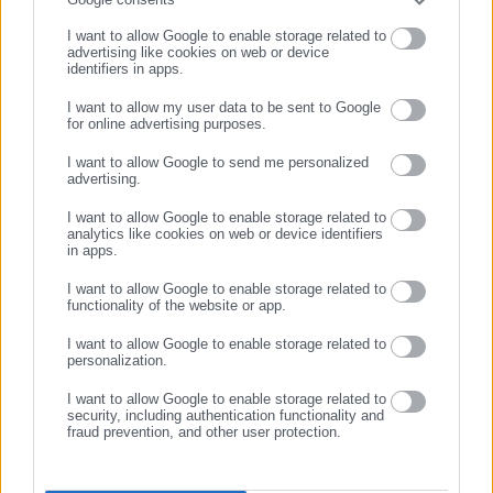
ΑΝΩΝΥΜΗ ΕΤΑΙΡΕΙΑ (δ.τ. ΚΑΕ ΠΑΝΑΘΗΝΑΙΚΟΣ
AKTOR)χρηματικό πρόστιμο ύψους χιλίων εκατό (1.100,00)
I want to allow Google to enable storage related to
advertising like cookies on web or device
ευρώ για την πράξη της ανάρμοστης συμπεριφοράς προς το
identifiers in apps.
πρόσωπο του διαιτητή, κατά τον ως άνω αγώνα.
I want to allow my user data to be sent to Google
for online advertising purposes.
Απαλλάσσεται ο Mathias Lessort, καλαθοσφαιριστής της
ΣΥΝΕΧΙΣΤΕ ΣΤΟ WEBSITE
ΠΑΝΑΘΗΝΑΪΚΟΣ ΑΘΛΗΤΙΚΟΣ ΟΜΙΛΟΣ ΚΑΛΑΘΟΣΦΑΙΡΙΚΗ
I want to allow Google to send me personalized
advertising.
ΕΓΓΡΑΦΗ
ΑΝΩΝΥΜΗ ΕΤΑΙΡΕΙΑ (δ.τ. ΚΑΕ ΠΑΝΑΘΗΝΑΙΚΟΣ AKTOR), για
I want to allow Google to enable storage related to
την πράξη της ανάρμοστης συμπεριφορά προς το πρόσωπο
analytics like cookies on web or device identifiers
του διαιτητή, κατά τον ως άνω αγώνα.
in apps.
I want to allow Google to enable storage related to
functionality of the website or app.
I want to allow Google to enable storage related to
personalization.
Tags:
ΑΠΑΓΟΡΕΥΣΗ ΕΙΣΟΔΟΥ,
ΓΙΑΝΝΑΚΟΠΟΥΛΟΣ,
ΣΕΦ
I want to allow Google to enable storage related to
security, including authentication functionality and
fraud prevention, and other user protection.
Τελευταία νέα
Δημοφιλή