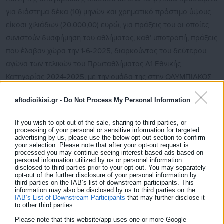
για διάστημα δέκα (10) μηνών και χρηματικό πρόστιμο ύψους
είκοσι χιλιάδων (20.000,00) ευρώ, για πράξεις του οι οποίες
συνιστούν δυσφήμηση του αθλήματος, καθ’ υποτροπή, πράξεις
που έλαβαν χώρα την 1-6-2025, διαρκούντος του δεύτερου
αγώνα των τελικών του Πρωταθλήματος Α1 Εθνικής
Κατηγορίας 2024-2025, με την ομάδα της στην ΟΛΥΜΠΙΑΚΟΣ
ΣΥΝΔΕΣΜΟΣ ΦΙΛΑΘΛΩΝ ΠΕΙΡΑΙΩΣ ΚΑΛΑΘΟΣΦΑΙΡΙΚΗ
aftodioikisi.gr -
Do Not Process My Personal Information
ΑΝΩΝΥΜΗ ΕΤΑΙΡΕΙΑ (δ.τ. ΟΛΥΜΠΙΑΚΟΣ ΚΑΕ), που διεξήχθη
την 1-6-25.
If you wish to opt-out of the sale, sharing to third parties, or
processing of your personal or sensitive information for targeted
Δείτε ακόμη:
advertising by us, please use the below opt-out section to confirm
your selection. Please note that after your opt-out request is
Πέθανε ο ιδρυτής της Original Δημήτρης
processed you may continue seeing interest-based ads based on
personal information utilized by us or personal information
Χατζηχρήστος
disclosed to third parties prior to your opt-out. You may separately
opt-out of the further disclosure of your personal information by
third parties on the IAB’s list of downstream participants. This
Επέστρεψε Παναθηναϊκό ο Τάκης Μπαλτάκος:
information may also be disclosed by us to third parties on the
«Μου ανατέθηκε η εξάρθρωση εγκληματικής
IAB’s List of Downstream Participants
that may further disclose it
to other third parties.
οργάνωσης στο μπάσκετ»
Please note that this website/app uses one or more Google