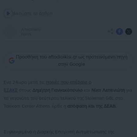
Ακούστε το άρθρο
Aftodioikisi
News
Προσθήκη του aftodioikisi.gr ως προτεινόμενη πηγή
στην Google
Ένα 24ωρο μετά τις
ποινές που επέβαλε ο
ΕΣΑΚΕ
στους
Δημήτρη Γιαννακόπουλο
και
Νίκο Λεπενιώτη
για
τα γεγονότα του δεύτερου τελικού της Stoiximan GBL στο
Telekom Center Athens, ήρθε η
απόφαση και της ΔΕΑΒ.
Συγκεκριμένα η Διαρκής Επιτροπή Αντιμετώπισης της