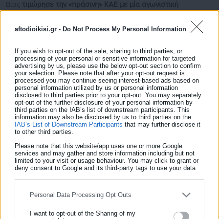
Βίας
τιμώρησε την «πράσινη» ΚΑΕ με μία αγωνιστική
κεκλεισμένων των θυρών
, η οποία ωστόσο θα τεθεί σε ισχύ
aftodioikisi.gr -
Do Not Process My Personal Information
από τη νέα αγωνιστική σεζόν.
Παράλληλα, στον ισχυρό άνδρα του Παναθηναϊκού, Δημήτρη
If you wish to opt-out of the sale, sharing to third parties, or
processing of your personal or sensitive information for targeted
Γιαννακόπουλο,
επιβλήθηκε πρόστιμο ύψους 50.000 ευρώ.
advertising by us, please use the below opt-out section to confirm
your selection. Please note that after your opt-out request is
processed you may continue seeing interest-based ads based on
personal information utilized by us or personal information
disclosed to third parties prior to your opt-out. You may separately
opt-out of the further disclosure of your personal information by
third parties on the IAB’s list of downstream participants. This
Θυμίζουμε πως ο αθλητικός δικαστής του ΕΣΑΚΕ, χθες,
information may also be disclosed by us to third parties on the
IAB’s List of Downstream Participants
that may further disclose it
τιμώρησε με
ποινή απαγόρευσης εισόδου στα γήπεδα για έναν
to other third parties.
μήνα
τους Δημήτρη Γιαννακόπουλο και Νίκο Λεπενιώτη, ενώ,
Please note that this website/app uses one or more Google
πέραν των δύο, επέβαλε πρόστιμο και στον
Γιώργο
services and may gather and store information including but not
limited to your visit or usage behaviour. You may click to grant or
Μπαρτζώκα.
deny consent to Google and its third-party tags to use your data
for below specified purposes in below Google consent section.
Πηγή: sport-fm.gr
Personal Data Processing Opt Outs
I want to opt-out of the Sharing of my