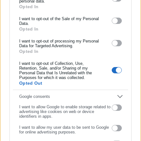
personal data.
Opted In
ΕΓΓΡΑΦΗ NEWSLETTER
Tags:
ΔΕΑΒ,
ΔΗΜΗΤΡΗΣ ΓΙΑΝΝΑΚΟΠΟΥΛΟΣ,
Ενημερωθείτε πρώτοι για ειδήσεις και θέματα από το χώρο της
I want to opt-out of the Sale of my Personal
ΠΑΝΑΘΗΝΑΪΚΟΣ,
ΠΟΙΝΕΣ
Data.
Αυτοδιοίκησης, της δημόσιας διοίκησης, της εργασίας, της
Opted In
ασφάλισης αλλά και γενικότερης επικαιρότητας από την Ελλάδα
και όλο τον κόσμο!
I want to opt-out of processing my Personal
Data for Targeted Advertising.
Τελευταία νέα
Δημοφιλή
Opted In
Συμπλήρωσε όνομα
Όλα τα νέα
I want to opt-out of Collection, Use,
Retention, Sale, and/or Sharing of my
Personal Data that Is Unrelated with the
Συμπλήρωσε επώνυμο
Purposes for which it was collected.
Προτεινόμενα άρθρα
Opted Out
Συμπλήρωσε email
Google consents
I want to allow Google to enable storage related to
advertising like cookies on web or device
identifiers in apps.
I want to allow my user data to be sent to Google
for online advertising purposes.
05.08.2026 | 20:59
05.08.2026 | 18:29
ΣΥΝΕΧΙΣΤΕ ΣΤΟ WEBSITE