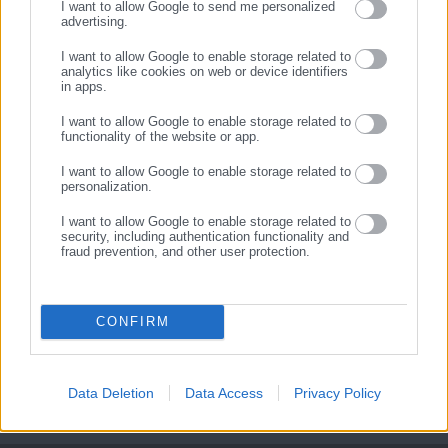
Χρέη στις Τράπεζες: Έτσι
Mεταφορά μαθητών από τις
I want to allow Google to send me personalized
μπορείτε να τα βλέπετε
Περιφέρειες: Ποιες αλλαγές
advertising.
ΕΓΓΡΑΦΗ
online & σε μηνιαία βάση
φέρνει νέα Υπουργική
I want to allow Google to enable storage related to
Απόφαση (ΦΕΚ)
analytics like cookies on web or device identifiers
Σχετικά άρθρα
in apps.
I want to allow Google to enable storage related to
functionality of the website or app.
I want to allow Google to enable storage related to
personalization.
I want to allow Google to enable storage related to
security, including authentication functionality and
fraud prevention, and other user protection.
28.04.2026 | 21:15
10.02.2026 | 19:35
Πρόστιμο 20.000 ευρώ στον
ΔΕΑΒ: Πρόστιμο 10 χιλιάδες
ΠΑΟΚ για το πανό με Άρη
σε Ολυμπιακό και Ποντένσε
για τη ρίψη ομπρέλλας
CONFIRM
Data Deletion
Data Access
Privacy Policy