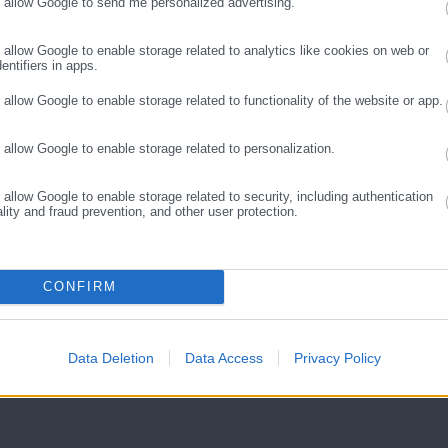
o allow Google to send me personalized advertising.
ΣΥΝΕΧΙΣΤΕ ΣΤΟ WEBSITE
ΕΓΓΡΑΦΗ
o allow Google to enable storage related to analytics like cookies on web or
entifiers in apps.
o allow Google to enable storage related to functionality of the website or app.
Aftodioikisi News
o allow Google to enable storage related to personalization.
αδικτυακή πύλη για τους ΟΤΑ, το Δημόσιο και την Εργασία στην Ελλάδα,
o allow Google to enable storage related to security, including authentication
008 ως πηγή έγκυρης και συνεχούς ροής ενημέρωσης με ειδήσεις και
ality and fraud prevention, and other user protection.
ης, της Δημόσιας Διοίκησης, της Εργασίας, της Ασφάλισης αλλά και
Περισσότερα
λλάδα και όλο τον κόσμο. Τον Μάιο του 2010, μόλις δύο χρόνια μετά
μήθηκε με το δημοσιογραφικό Βραβείο Μπότση. Παράλληλα, αποτελεί
Σ
CONFIRM
ύ πολιτικών, αιρετών της Αυτοδιοίκησης αλλά και επιχειρηματιών με
νους στο δημόσιο και ιδιωτικό τομέα, ενώ λειτουργεί ως δίαυλος
νωνίας μεταξύ της Περιφέρειας και του Κέντρου. Καθημερινά δέχεται
Data Deletion
Data Access
Privacy Policy
 εργαζόμενους στο δημόσιο και ιδιωτικό τομέα, πολιτικούς, αιρετούς
ς και, κυρίως, πολίτες που ενδιαφέρονται για τοπικά, εργασιακά,
ά και για γενικότερα θέματα της επικαιρότητας.