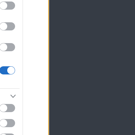
ίκησης,
ης
,
ις