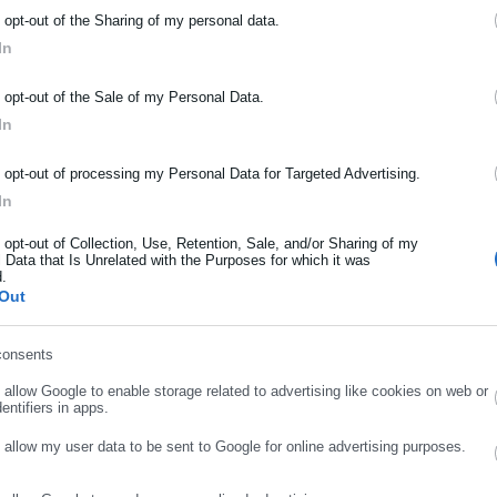
o opt-out of the Sharing of my personal data.
ή σε απάτη με παραπλανητικά SMS
In
ΡΑΦΗ NEWSLETTER
o opt-out of the Sale of my Personal Data.
ωθείτε πρώτοι για ειδήσεις και θέματα από το χώρο της Αυτοδιο
In
μόσιας διοίκησης, της εργασίας, της ασφάλισης αλλά και γενικότερ
ρότητας από την Ελλάδα και όλο τον κόσμο!
o opt-out of processing my Personal Data for Targeted Advertising.
ου
In
ήρωσε όνομα
o opt-out of Collection, Use, Retention, Sale, and/or Sharing of my
σε λίγο μετά τις 6:00 το απόγευμα και, σύμφωνα με πληροφορίες
 Data that Is Unrelated with the Purposes for which it was
κατηγοριών που του αποδίδονται.
d.
ήρωσε επώνυμο
Out
όκειται να παρουσιάσει τη δική του εκδοχή για τα γεγονότα και τ
 τραγικό περιστατικό, επιχειρώντας να αποσείσει τον ρόλο του
consents
ρωσε email
o allow Google to enable storage related to advertising like cookies on web or
entifiers in apps.
o allow my user data to be sent to Google for online advertising purposes.