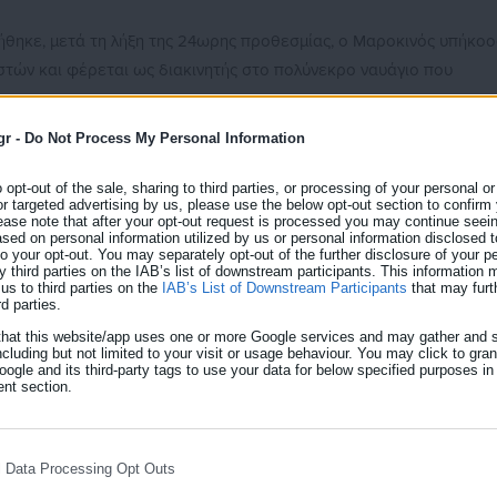
θηκε, μετά τη λήξη της 24ωρης προθεσμίας, ο Μαροκινός υπήκοο
τών και φέρεται ως διακινητής στο πολύνεκρο ναυάγιο που
gr -
Do Not Process My Personal Information
ναγνωριστεί από τους υπόλοιπους μετανάστες που διασώθηκαν,
υνοδευόμενος από τους δύο συνηγόρους υπεράσπισής του.
o opt-out of the sale, sharing to third parties, or processing of your personal or
or targeted advertising by us, please use the below opt-out section to confirm
ease note that after your opt-out request is processed you may continue seein
ed on personal information utilized by us or personal information disclosed to
 to your opt-out. You may separately opt-out of the further disclosure of your p
της δικογραφίας, οι επιβαίνοντες στη λέμβο έχουν καταθέσει ότι 
y third parties on the IAB’s list of downstream participants. This information
us to third parties on the
IAB’s List of Downstream Participants
that may furt
ου τους παρέλαβε από τα τουρκικά παράλια του Τσεσμέ, με σκοπό
rd parties.
that this website/app uses one or more Google services and may gather and s
ncluding but not limited to your visit or usage behaviour. You may click to gra
η για την άσκηση βαρύτατων κατηγοριών σε βάρος του, οι οποίες
ogle and its third-party tags to use your data for below specified purposes in
nt section.
κτήρα αδικήματα.
l Data Processing Opt Outs
 είσοδος της Ελλάδας στο Σαν Σίρο