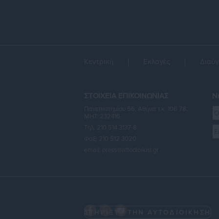
Κεντρική
Εκλογές
Διαύγ
ΣΤΟΙΧΕΙΑ ΕΠΙΚΟΙΝΩΝΙΑΣ
Ne
Πανεπιστημίου 56, Αθήνα τ.κ. 106 78,
ΜΗΤ: 232416
Τηλ. 210 514 3137-8
Φαξ: 210 512 3020
email:
press@aftodioikisi.gr
ΣΤΗΡΙΞΤΕ ΤΗΝ ΑΥΤΟΔΙΟΙΚΗΣΗ